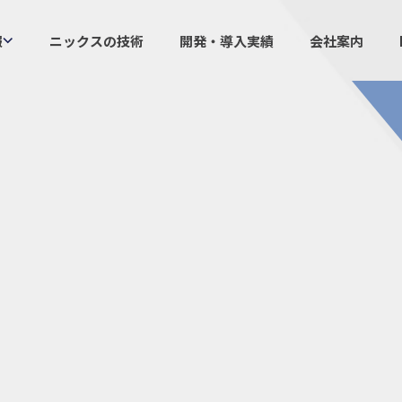
報
ニックスの技術
開発・導入実績
会社案内
製品情報
ニックスの
プラスチックファスナー
設計・
機構部品
ニック
ケーブルマーカー
業界／
樹脂継手、配管施工
生産体
防虫忌避製品ARINIX
オリジナ
プリント基板実装関連
採用
IR
経験者採用
IRカレ
採用情報
IRポリ
社員からのメッセージ
IRライ