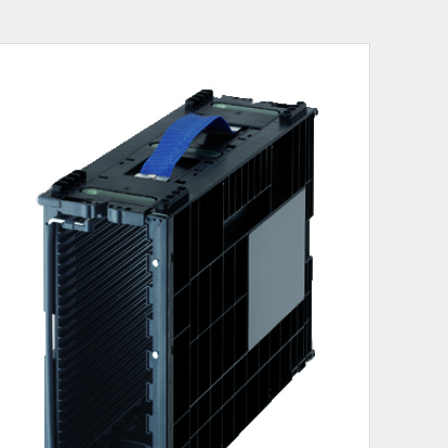
UL
UL-224
UL1565
自動車
家電
OA機器
・キズ対策
静電気対策