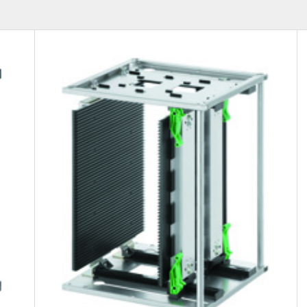
耐熱温度
難燃性
100℃
UL94HB
UL94V-0
UL94V-2
ル
住宅設備
医療機器
プリント基盤実装
産業機器
防虫・環境衛生
量化
特殊環境対応
素材応用 (NIXAM®)
虫対策
熱対策
コンタミ・異物
検索