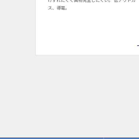
けずれにくく異物発生しにくい。 低アウトガ
ス、導電。