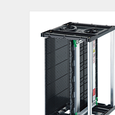
環境対応
RoHS
RoHS 2（10物質）
業界
半導体
ライフスタイ
課題
機構設計
小型化・軽