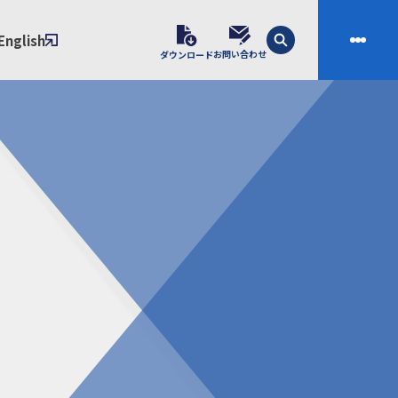
English
お問い合わせ
ダウンロード
技術
会社案内
素材開発
会社概要
スの課題解決プロセス
ご挨拶
課題別ソリューション
沿革
制・成形技術
拠点
ル樹脂材料NIXAM
お問い合わせ
ンダー
製品について
シー（免責事項）
経験者採用エントリーフォーム
ブラリ／株主総会
サンプル請求フォーム