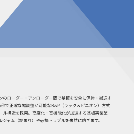
告
見積請求フォーム
投資家の皆様へ
総合お問い合わせ
報
質問
ダウンロード
NIXのサスティナビリティ
個人情報保護方針
ンのローダー・アンローダー間で基板を安全に保持・搬送す
5秒で正確な幅調整が可能なR&P（ラック＆ピニオン）方式
ール構造を採用。高度化・高機能化が加速する基板実装業
板ジャム（詰まり）や破損トラブルを未然に防ぎます。