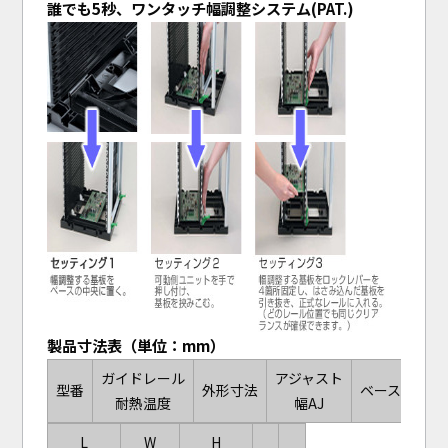
誰でも5秒、ワンタッチ幅調整システム(PAT.)
製品寸法表（単位：mm）
ガイドレール
アジャスト
型番
外形寸法
ベース材質
耐熱温度
幅AJ
L
W
H