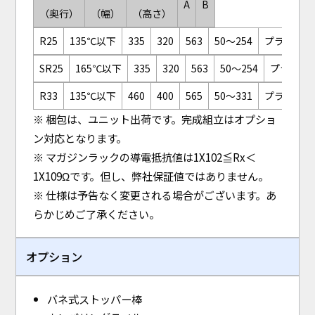
A
B
（奥行）
（幅）
（高さ）
R25
135℃以下
335
320
563
50～254
プラスチッ
SR25
165℃以下
335
320
563
50～254
プラスチ
R33
135℃以下
460
400
565
50～331
プラスチッ
※ 梱包は、ユニット出荷です。完成組立はオプショ
ン対応となります。
※ マガジンラックの導電抵抗値は1X102≦Rx＜
1X109Ωです。但し、弊社保証値ではありません。
※ 仕様は予告なく変更される場合がございます。あ
らかじめご了承ください。
オプション
バネ式ストッパー棒