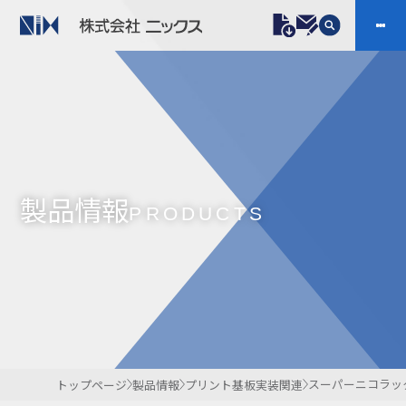
製品情報
プラスチックファスナー
機構部品
ニックスの技術
会社案内
ケーブルマーカー
樹脂継手、配管施工
製品情報
防虫忌避製品ARINIX
プリント基板実装関連
PRODUCTS
採用
IR
製品一覧へ
お問い合わせ
開発・導入実績
よくあるご質問
ダウンロード
スーパーニコラッ
トップページ
製品情報
プリント基板実装関連