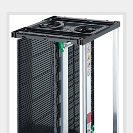
コラム
お知らせ
NIXのサスティナ
環境負荷物質調
ビリティ
査結果
利用規約
個人情報保護方
針