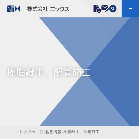
製品情報
プラスチックファスナー
機構部品
ニックスの技術
会社案内
ケーブルマーカー
樹脂継手、配管施工
樹脂継手、配管施工
防虫忌避製品ARINIX
プリント基板実装関連
採用
IR
製品一覧へ
お問い合わせ
開発・導入実績
よくあるご質問
ダウンロード
樹脂継手、配管施工
トップページ
製品情報