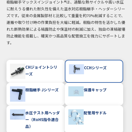
樹脂継手マックスインジョイント®は、過酷な熱サイクルや高い水圧
に耐えうる優れた耐久性を備えた温水対応樹脂継手・ヘッダーシリー
ズです。従来の金属製部材と比較して重量を約70%削減することで、
運搬や取り付け時の作業負担を大幅に軽減。樹脂の特性を活かした優
れた断熱効果による結露防止や保温材の削減に加え、独自の凍結破壊
防止機能を搭載し、確実かつ高品質な配管施工を強力にサポートしま
す。
CHジョイントシリ
CCHシリーズ
ーズ
樹脂継手 Jシリーズ
保護キャップ
水圧テスト用ヘッダ
配管用サドル
ー（RoHS指令適合
品）