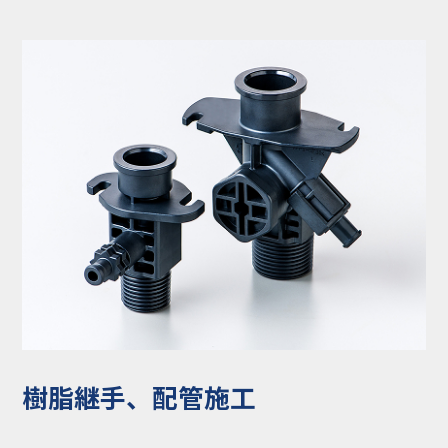
コラム
お知らせ
NIXのサスティナ
環境負荷物質調
ビリティ
査結果
利用規約
個人情報保護方
針
樹脂継手、配管施工