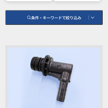
条件・キーワードで絞り込み
環境対応
RoHS
RoHS 2（10物質）
耐熱温度
100℃
難燃性