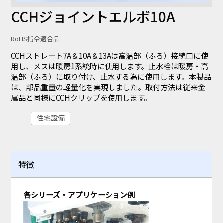
UL94HB
UL94V-0
UL94V-2
CCHジョイントエルボ10A
UL
RoHS指令適合品
UL-224
UL1565
CCHストレート7A＆10A＆13Aは高温部（ふろ）接続口に使
用し、メスは暖房1系統時に使用します。止水栓は暖房・高
温部（ふろ）に取り付け、止水する為に使用します。本製品
業界
は、部品重量の軽量化を実現しました。取付方法は従来金
半導体
ライフスタイル
住宅設備
医療機器
属品と同様にCCHクリップを使用します。
プリント基盤実装
産業機器
防虫・環境衛生
住宅設備
自動車
家電
OA機器
課題
機構設計
小型化・軽量化
特殊環境対応
特徴
素材応用 (NIXAM®)
虫対策
熱対策
コンタミ・異物・キズ対策
静電気対策
各シリーズ・アプリケーション例
検索