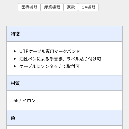
半導体
ライフスタイル
住宅設備
医療機器
医療機器
産業機器
家電
OA機器
プリント基盤実装
産業機器
防虫・環境衛生
自動車
家電
OA機器
特徴
課題
機構設計
小型化・軽量化
特殊環境対応
素材応用 (NIXAM®)
虫対策
熱対策
UTPケーブル専用マークバンド
コンタミ・異物・キズ対策
静電気対策
油性ペンによる手書き、ラベル貼り付け可
ケーブルにワンタッチで取付可
検索
材質
66ナイロン
色