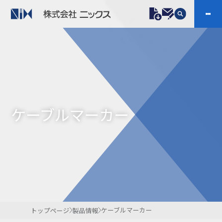
製品情報
プラスチックファスナー
機構部品
ニックスの技術
会社案内
ケーブルマーカー
樹脂継手、配管施工
ケーブルマーカー
防虫忌避製品ARINIX
プリント基板実装関連
採用
IR
製品一覧へ
お問い合わせ
開発・導入実績
よくあるご質問
ダウンロード
ケーブルマーカー
トップページ
製品情報