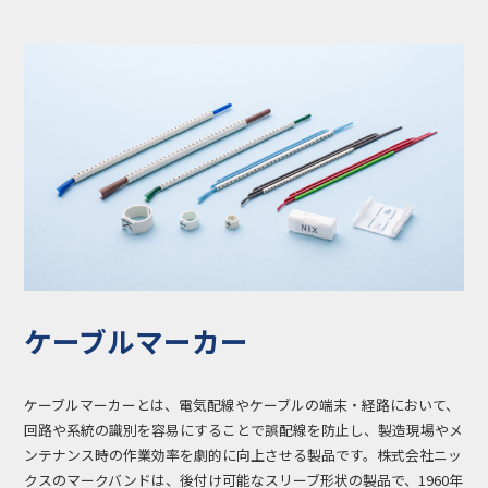
コラム
お知らせ
NIXのサスティナ
環境負荷物質調
ビリティ
査結果
利用規約
個人情報保護方
針
ケーブルマーカー
ケーブルマーカーとは、電気配線やケーブルの端末・経路において、
回路や系統の識別を容易にすることで誤配線を防止し、製造現場やメ
ンテナンス時の作業効率を劇的に向上させる製品です。株式会社ニッ
クスのマークバンドは、後付け可能なスリーブ形状の製品で、1960年