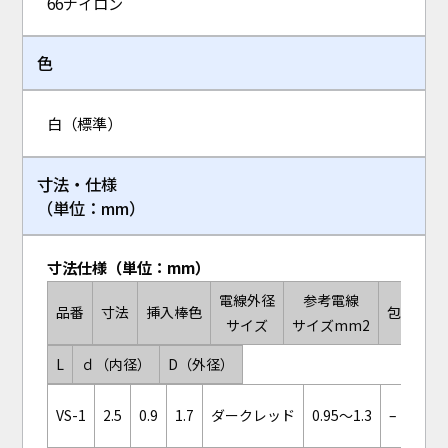
66ナイロン
色
白（標準）
寸法・仕様
（単位：mm）
寸法仕様（単位：mm）
電線外径
参考電線
品番
寸法
挿入棒色
包装単位
サイズ
サイズmm2
L
ｄ（内径）
D（外径）
300
VS-1
2.5
0.9
1.7
ダークレッド
0.95～1.3
–
（1