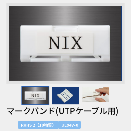
環境対応
RoHS
RoHS 2（10物質）
耐熱温度
100℃
難燃性
UL94HB
UL94V-0
UL94V-2
UL
マークバンド(UTPケーブル用)
UL-224
UL1565
RoHS 2（10物質）
UL94V-0
業界