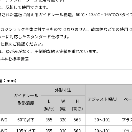
で、反転して使用できます。
された基板に耐えるガイドレール構造。60℃・135℃・165℃の3タ
はマガジンラック全体に対するものではありません。乾燥炉などでの使用
カーに対応したスタンダード仕様です。
、仕様をご確認ください。
れ、ゆがみがなく、圧倒的な納入実績を重ねています。
ル4本を標準装備
位：mm）
外形寸法
ガイドレール
アジャスト幅AJ
ベ
L
W
H
耐熱温度
(奥行)
(幅)
(高さ)
-WG
60℃以下
355
320
563
30～101
プラ
-WG
135℃以下
355
320
563
30～101
プラ