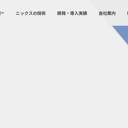
報
ニックスの技術
開発・導入実績
会社案内
製品情報
ニックスの
プラスチックファスナー
設計・
機構部品
ニック
ケーブルマーカー
業界／
樹脂継手、配管施工
生産体
防虫忌避製品ARINIX
オリジナ
プリント基板実装関連
採用
IR
経験者採用
IRカレ
採用情報
IRポリ
社員からのメッセージ
IRライ