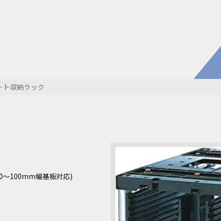
電子公
株主・
株式情
開発・導入実績
よくあるご
コラム
お知らせ
ート収納ラック
環境負荷物質調査結果
利用規約
0～100mm幅基板対応)