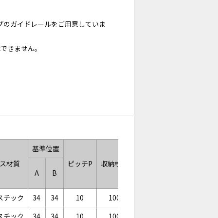
イプのガイドレールをご用意していま
はできません。
基準位置
ース材質
ピッチP
収納枚数
質量(kg)
サイズ
A
B
スチック
34
34
10
100
6.4
スチック
34
34
10
100
6.6
M