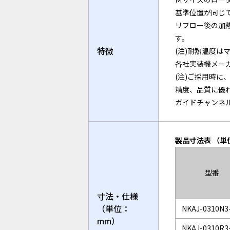
基準位置が同じ
リフロー後の加熱
す。
特徴
(注)耐熱温度
各社実装機メー
(注)ご採用時に
精度、品質に優
ガイドチャンネ
製品寸法表 （単
型番
寸法・仕様
（単位：
NKAJ-0310N3
mm）
NKAJ-0310R3