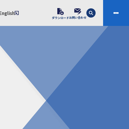
English
お問い合わせ
ダウンロード
技術
会社案内
素材開発
会社概要
スの課題解決プロセス
ご挨拶
課題別ソリューション
沿革
制・成形技術
拠点
ル樹脂材料NIXAM
お問い合わせ
ンダー
製品について
シー（免責事項）
経験者採用エントリーフォーム
ブラリ／株主総会
サンプル請求フォーム