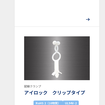
業界
半導体
ライフスタイル
住宅設備
医療機器
プリント基盤実装
産業機器
防虫・環境衛生
自動車
家電
OA機器
課題
機構設計
小型化・軽量化
特殊環境対応
素材応用 (NIXAM®)
虫対策
熱対策
コンタミ・異物・キズ対策
静電気対策
タグ
フラットケーブル
単線・束線用
非固定タイプ
磁石タイプ
ネジ止めタイプ
その他
矢じりタイプ
粘着テープタイプ
配線クランプ
リサイクルファスナー
アイロック クリップタイプ
RoHS 2（10物質）
UL94V-2