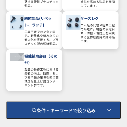
献する管状プラスチック
業性を高める製品を展開
部品。
しています。
締結部品(リベッ
ケースレグ
ト、ラッチ)
ゴム足の代替や組立工程
の時短に。機器の安定自
工具不要でカンタン固
立・防振・傷防止を実現
定。軽量化や組み立ての
する筐体底面用の脚部品
省人化を実現する、プラ
です。
スチック製の締結部品。
機能補助部品（その
他）
製品の最終工程における
美観の向上、防塵、およ
び安全性の確保を担う高
精度な仕上げ用コンポー
ネント群です。
条件・キーワードで絞り込み