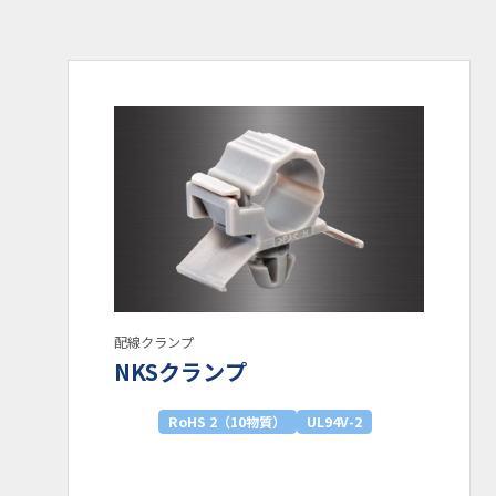
環境対応
RoHS
RoHS 2（10物質）
耐熱温度
100℃
難燃性
配線クランプ
UL94HB
UL94V-0
UL94V-2
NKSクランプ
RoHS 2（10物質）
UL94V-2
UL
UL-224
UL1565