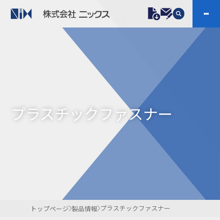
製品情報
プラスチックファスナー
機構部品
ニックスの技術
会社案内
ケーブルマーカー
樹脂継手、配管施工
プラスチックファスナー
防虫忌避製品ARINIX
プリント基板実装関連
採用
IR
製品一覧へ
お問い合わせ
開発・導入実績
よくあるご質問
ダウンロード
プラスチックファスナー
トップページ
製品情報