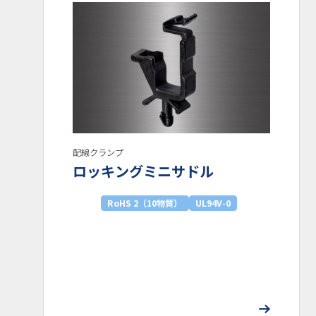
配線クランプ
ロッキングミニサドル
RoHS 2（10物質）
UL94V-0