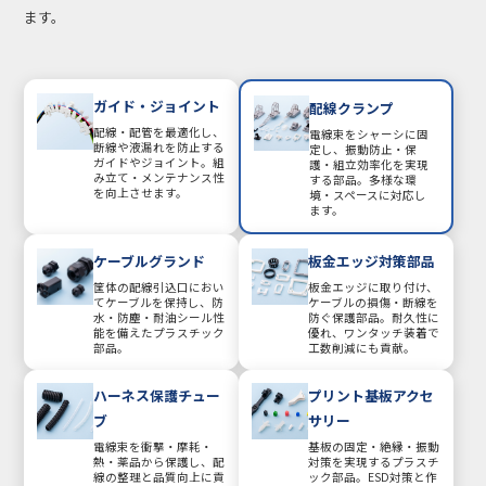
ます。
ガイド・ジョイント
配線クランプ
配線・配管を最適化し、
電線束をシャーシに固
断線や液漏れを防止する
定し、振動防止・保
ガイドやジョイント。組
護・組立効率化を実現
み立て・メンテナンス性
する部品。多様な環
を向上させます。
境・スペースに対応し
ます。
ケーブルグランド
板金エッジ対策部品
筐体の配線引込口におい
板金エッジに取り付け、
てケーブルを保持し、防
ケーブルの損傷・断線を
水・防塵・耐油シール性
防ぐ保護部品。耐久性に
能を備えたプラスチック
優れ、ワンタッチ装着で
部品。
工数削減にも貢献。
ハーネス保護チュー
プリント基板アクセ
ブ
サリー
電線束を衝撃・摩耗・
基板の固定・絶縁・振動
熱・薬品から保護し、配
対策を実現するプラスチ
線の整理と品質向上に貢
ック部品。ESD対策と作