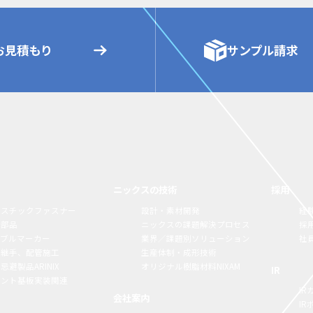
お見積もり
サンプル請求
ニックスの技術
採用
ラスチックファスナー
設計・素材開発
経
構部品
ニックスの課題解決プロセス
採
ーブルマーカー
業界／課題別ソリューション
社
脂継手、配管施工
生産体制・成形技術
忌避製品ARINIX
オリジナル樹脂材料NIXAM
IR
リント基板実装関連
IR
会社案内
I