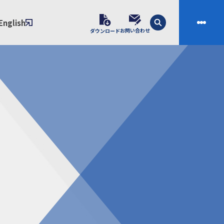
English
お問い合わせ
ダウンロード
技術
会社案内
素材開発
会社概要
スの課題解決プロセス
ご挨拶
課題別ソリューション
沿革
制・成形技術
拠点
ル樹脂材料NIXAM
お問い合わせ
ンダー
製品について
シー（免責事項）
経験者採用エントリーフォーム
ブラリ／株主総会
サンプル請求フォーム