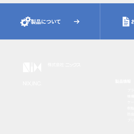
製品について
製品情報
プ
機
ケ
樹
防虫
プ