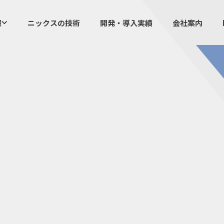
報
ニックスの技術
開発・導入実績
会社案内
製品情報
ニックスの
プラスチックファスナー
設計・
機構部品
ニック
ケーブルマーカー
業界／
樹脂継手、配管施工
生産体
防虫忌避製品ARINIX
オリジナ
プリント基板実装関連
採用
IR
経験者採用
IRカレ
採用情報
IRポリ
社員からのメッセージ
IRライ