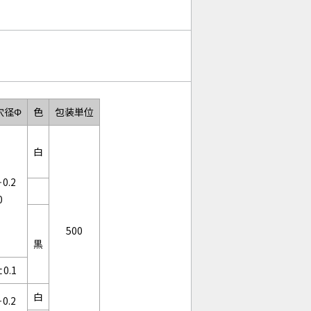
穴径Φ
色
包装単位
白
＋0.2
0
500
黒
±0.1
白
＋0.2