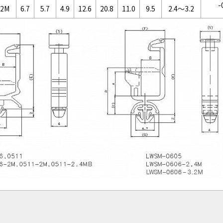
-
.2M
6.7
5.7
4.9
12.6
20.8
11.0
9.5
2.4～3.2