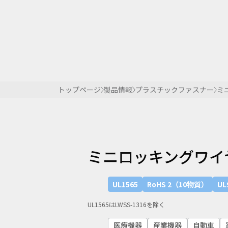
トップページ
製品情報
プラスチックファスナー
ミ
ミニロッキングワイ
UL1565
RoHS 2（10物質）
UL
UL1565はLWSS-1316を除く
医療機器
産業機器
自動車