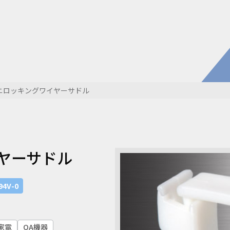
電子公
株主・
株式情
開発・導入実績
よくあるご
コラム
お知らせ
ニロッキングワイヤーサドル
環境負荷物質調査結果
利用規約
ヤーサドル
94V-0
家電
OA機器