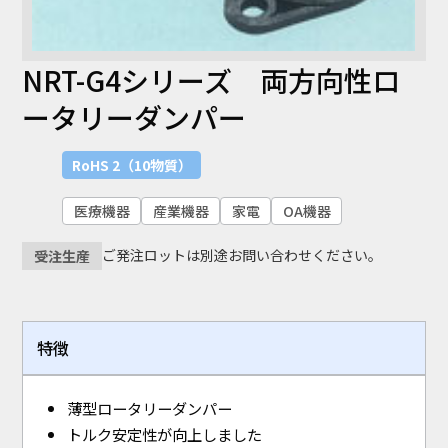
UL
NRT-G4シリーズ 両方向性ロ
UL-224
UL1565
ータリーダンパー
業界
RoHS 2（10物質）
半導体
ライフスタイル
住宅設備
医療機器
プリント基盤実装
産業機器
防虫・環境衛生
医療機器
産業機器
家電
OA機器
自動車
家電
OA機器
ご発注ロットは別途お問い合わせください。
受注生産
課題
機構設計
小型化・軽量化
特殊環境対応
素材応用 (NIXAM®)
虫対策
熱対策
特徴
コンタミ・異物・キズ対策
静電気対策
薄型ロータリーダンパー
検索
トルク安定性が向上しました