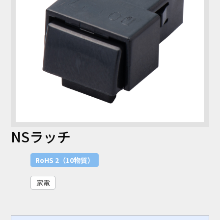
NSラッチ
RoHS 2（10物質）
家電