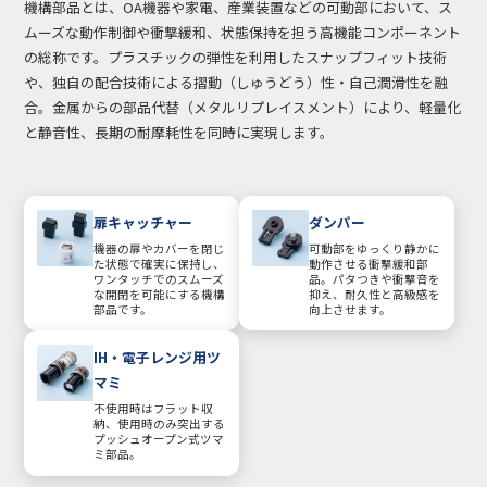
機構部品とは、OA機器や家電、産業装置などの可動部において、ス
ムーズな動作制御や衝撃緩和、状態保持を担う高機能コンポーネント
の総称です。プラスチックの弾性を利用したスナップフィット技術
や、独自の配合技術による摺動（しゅうどう）性・自己潤滑性を融
合。金属からの部品代替（メタルリプレイスメント）により、軽量化
と静音性、長期の耐摩耗性を同時に実現します。
扉キャッチャー
ダンパー
機器の扉やカバーを閉じ
可動部をゆっくり静かに
た状態で確実に保持し、
動作させる衝撃緩和部
ワンタッチでのスムーズ
品。パタつきや衝撃音を
な開閉を可能にする機構
抑え、耐久性と高級感を
部品です。
向上させます。
IH・電子レンジ用ツ
マミ
不使用時はフラット収
納、使用時のみ突出する
プッシュオープン式ツマ
ミ部品。