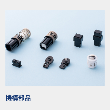
コラム
お知らせ
NIXのサスティナ
環境負荷物質調
ビリティ
査結果
利用規約
個人情報保護方
針
機構部品