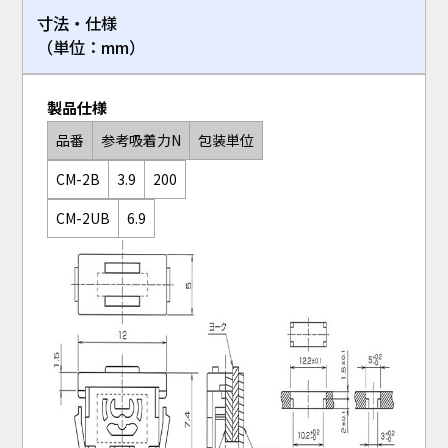
寸法・仕様
（単位：mm）
製品仕様
品番
参考吸着力N
包装単位
CM-2B
3.9
200
CM-2UB
6.9