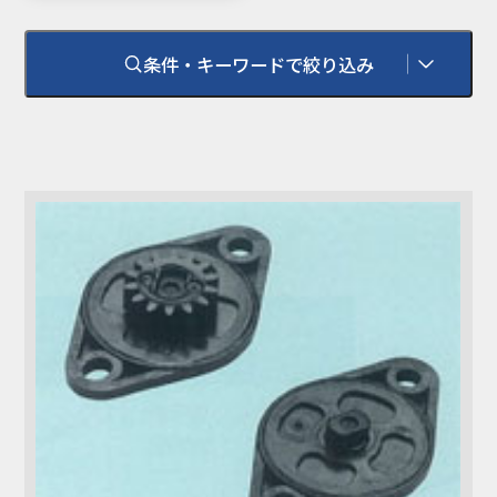
条件・キーワードで絞り込み
環境対応
RoHS
RoHS 2（10物質）
耐熱温度
100℃
難燃性
UL94HB
UL94V-0
UL94V-2