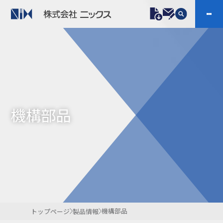
製品情報
プラスチックファスナー
機構部品
ニックスの技術
会社案内
ケーブルマーカー
樹脂継手、配管施工
機構部品
防虫忌避製品ARINIX
プリント基板実装関連
採用
IR
製品一覧へ
お問い合わせ
開発・導入実績
よくあるご質問
ダウンロード
機構部品
トップページ
製品情報