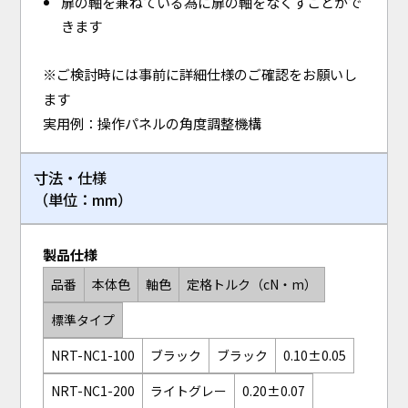
扉の軸を兼ねている為に扉の軸をなくすことがで
きます
※ご検討時には事前に詳細仕様のご確認をお願いし
ます
実用例：操作パネルの角度調整機構
寸法・仕様
（単位：mm）
製品仕様
品番
本体色
軸色
定格トルク（cN・m）
標準タイプ
NRT-NC1-100
ブラック
ブラック
0.10±0.05
NRT-NC1-200
ライトグレー
0.20±0.07