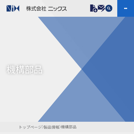
製品情報
プラスチックファスナー
機構部品
ニックスの技術
会社案内
ケーブルマーカー
樹脂継手、配管施工
機構部品
防虫忌避製品ARINIX
プリント基板実装関連
採用
IR
製品一覧へ
お問い合わせ
開発・導入実績
よくあるご質問
ダウンロード
機構部品
トップページ
製品情報