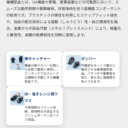
機構部品とは、OA機器や家電、産業装置などの可動部において、ス
ムーズな動作制御や衝撃緩和、状態保持を担う高機能コンポーネント
の総称です。プラスチックの弾性を利用したスナップフィット技術
や、独自の配合技術による摺動（しゅうどう）性・自己潤滑性を融
合。金属からの部品代替（メタルリプレイスメント）により、軽量化
と静音性、長期の耐摩耗性を同時に実現します。
扉キャッチャー
ダンパー
機器の扉やカバーを閉じ
可動部をゆっくり静かに
た状態で確実に保持し、
動作させる衝撃緩和部
ワンタッチでのスムーズ
品。パタつきや衝撃音を
な開閉を可能にする機構
抑え、耐久性と高級感を
部品です。
向上させます。
IH・電子レンジ用ツ
マミ
不使用時はフラット収
納、使用時のみ突出する
プッシュオープン式ツマ
ミ部品。