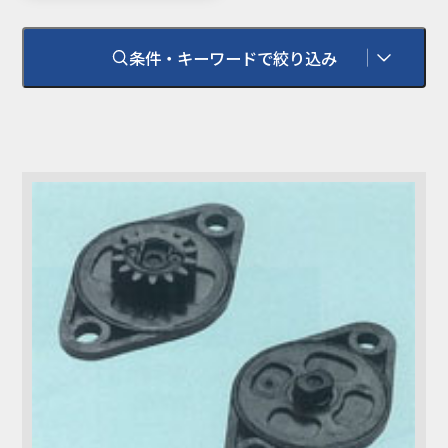
条件・キーワードで絞り込み
環境対応
RoHS
RoHS 2（10物質）
耐熱温度
100℃
難燃性
UL94HB
UL94V-0
UL94V-2