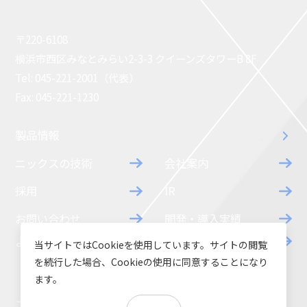
〒220-6108
横浜市西区みなとみらい2-3-3 クイーンズタワーB 8F
Tel: 045-221-2001（代表）
Fax: 045-221-1230
製品情報
ニックスの技術
会社案内
採用
IR
お問い合わせ
開発・導入実績
よくあるご質問
ダウンロード
当サイトではCookieを使用しています。サイトの閲覧
を続行した場合、Cookieの使用に同意することになり
ます。
コラム
お知らせ