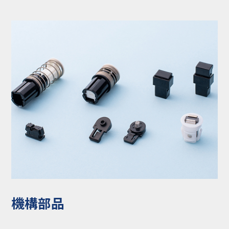
コラム
お知らせ
NIXのサスティナ
環境負荷物質調
ビリティ
査結果
利用規約
個人情報保護方
針
機構部品