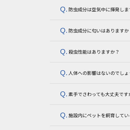
防虫成分は空気中に揮発しま
ピレスロイド様化合物エトフェン
従来のピレスロイド系化合物から
防虫成分に匂いはありますか
ほとんど揮発しません。
接触によってのみ効果を発揮しま
殺虫性能はありますか？
ありません。
人体への影響はないのでしょ
表面に出てくる成分はごく少量の
虫は違和感を察知して設置個所を
素手でさわっても大丈夫です
哺乳類に対して非常に安全性の高
施設内にペットを飼育してい
安全性の高い成分を使用しており