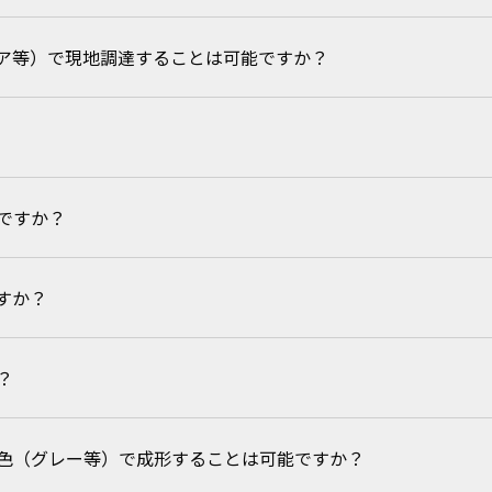
ア等）で現地調達することは可能ですか？
ます。まずはご相談ください。
ですか？
望の製品・お客様の業界・地域などをお知らせください。担当部署から
すか？
S/PS/PPSU/ETFEなど、汎用からスーパーエンプラまで幅広い樹脂での加工実
素材開発によるオリジナル樹脂材料の加工も行っています。詳しくは
こ
？
リーンルームを所有しています。
色（グレー等）で成形することは可能ですか？
ご説明しています。