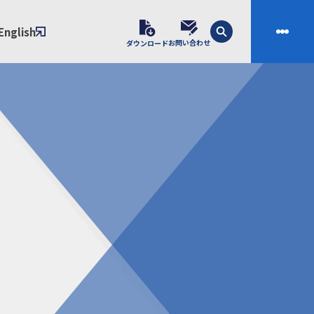
English
お問い合わせ
ダウンロード
技術
会社案内
素材開発
会社概要
スの課題解決プロセス
ご挨拶
課題別ソリューション
沿革
制・成形技術
拠点
ル樹脂材料NIXAM
お問い合わせ
ンダー
製品について
シー（免責事項）
経験者採用エントリーフォーム
ブラリ／株主総会
サンプル請求フォーム