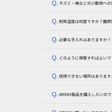
ネズミ・鳩などの小動物への
ARINIXは虫と接触して初めて効
虫が設置個所を危険と判断するま
耐熱温度は何度ですか？難燃
小動物への忌避効果はありません
必要な手入れはありますか？
～60℃です。難燃性の規格は取
どのように保管すればよいで
水やホコリが表面にたまらないよ
使用できない場所はあります
紫外線のあたらない涼しい場所（
ARINIX製品を購入したい
ARINIXは接触により効果を発
また、頻繁に擦られる場所では寿