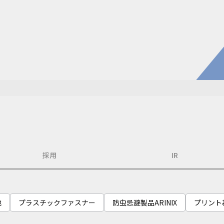
電子公
株主・
株式情
開発・導入実績
よくあるご
コラム
お知らせ
環境負荷物質調査結果
利用規約
採用
IR
他
プラスチックファスナー
防虫忌避製品ARINIX
プリント