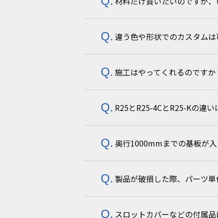
材料だけ買いたいのですが、
お取引のある代理店様をご紹介さ
違う色や形状でのカスタムは
お問合せフォーム
より詳細をご相
施工はやってくれるのですか
大ロットに限り可能です。発注ロ
R25とR25-4CとR25-Kの
施工は承っておりません。
貼る・巻く・敷くなどのシンプル
奥行1000mmまでの基板が
組立品での納入か、ユニット品で
基板収納ラックの品番については
製品が破損した際、パーツ単
数量により可能です。
お問い合わ
スロットカバーなどの付属品
可能です。
こちら
から保守パーツ