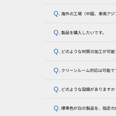
海外の工場（中国、東南アジ
製品を購入したいです。
海外拠点と連携の上、対応いたし
どのような材質の加工が可能
お問い合わせフォーム
より、ご希
クリーンルーム対応は可能で
PA/PP/PE/PEI/PPS/AB
最適な樹脂の選定だけではなく、
どのような設備がありますか
可能です。クラス10,000のク
標準色が白の製品を、指定の
こちら
に開発・生産設備について