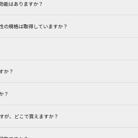
効能はありますか？
果を発揮します。
での間、虫が設置個所を横切る場合もあります。
性の規格は取得していますか？
。
得していません。
すか？
う拭き取ってください。
か？
20℃以下）を推奨しております。
のですが、どこで買えますか？
揮するため、常に水に濡れている場所での効果は期待できません。
命が短くなる可能性があります。