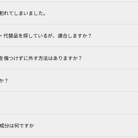
割れてしまいました。
製品・数量などを
お問い合わせ
ください。
・代替品を探しているが、適合しますか？
6ナイロン」は、長期間の保管や乾燥した環境下（特に冬場など）に置
が抜けて乾燥状態になると、素材が固く脆くなり、強い力が加わった際
でしっかり密閉し、直射日光や高温乾燥の場所を避けて保管してくださ
を傷つけずに外す方法はありますか？
お知らせいただければ、確認いたします。
お問い合わせ
ください。
か？
、サイドプッシュもしくはセンタープッシュで板金からの取り外しが可
討ください。
パイラルチューブの場合、屋内で約３年・屋外で約１年、ARシート・
虫成分は何ですか
ミで切れます。バグバンパー・フラットバー・スパイラルチューブにつ