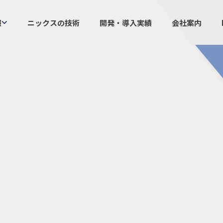
報
ニックスの技術
開発・導入実績
会社案内
製品情報
ニックスの
プラスチックファスナー
設計・
機構部品
ニック
ケーブルマーカー
業界／
樹脂継手、配管施工
生産体
防虫忌避製品ARINIX
オリジナ
プリント基板実装関連
採用
IR
経験者採用
IRカレ
採用情報
IRポリ
社員からのメッセージ
IRライ