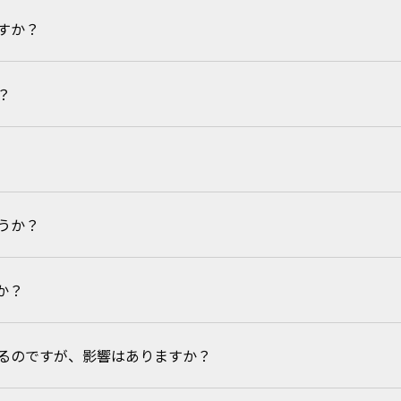
すか？
プロックスです。
安全性に配慮して作られた成分で、酸素・水素・炭素のみで構成されて
？
す。
うか？
ため、殺虫性能はありません。
避けるようになります。
か？
い成分を使用しています。
るのですが、影響はありますか？
ますが、体質によって異なりますので念のため手袋をご着用ください。