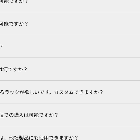
可能ですか？
せていただきます。お問合せください。
可能ですか？
談ください。
？
ットについては
ご相談
ください。
違いは何ですか？
な設置方法ですので、お客様ご自身で設置いただく形となります。
入るラックが欲しいです。カスタムできますか？
の納入かの違いです。
こちら
からカタログをご参照ください。
位での購入は可能ですか？
せ
ください。
は、他社製品にも使用できますか？
リストをご確認ください。