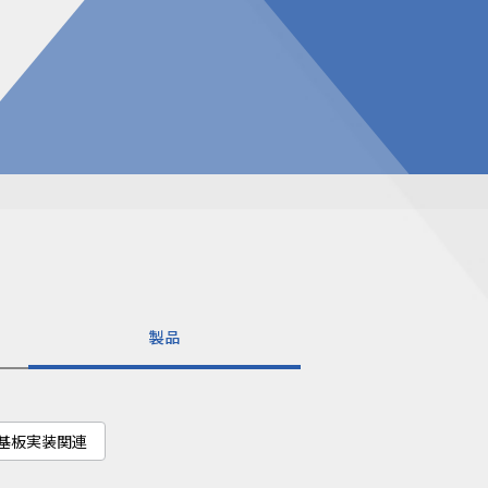
告
見積請求フォーム
投資家の皆様へ
総合お問い合わせ
報
質問
ダウンロード
NIXのサスティナビリティ
個人情報保護方針
製品
基板実装関連