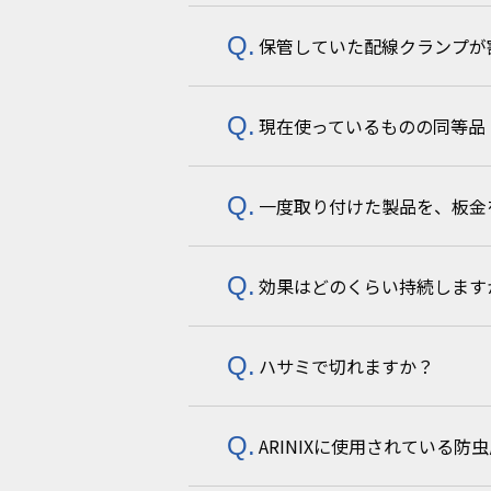
保管していた配線クランプが
ロットにより可能です。ご希望の
現在使っているものの同等品
配線クランプの主原料である「6
中へ放出されてしまいます。水分
る場合は、チャック付きの袋など
一度取り付けた製品を、板金
お探しの他社製品の品番や用途を
効果はどのくらい持続します
リサイクルファスナーシリーズは
は、リサイクルファスナーをご検
ハサミで切れますか？
バグバンパー・フラットバー・ス
３ヶ月です。
ARINIXに使用されている防
ARシート・テープは通常のハサ
み等をご利用ください。