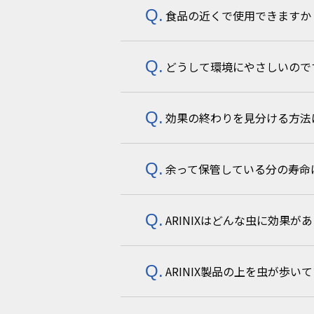
食品の近くで使用できますか
空気中にほとんど揮発しませんの
ペットが食べたり、直接触れたり
どうして環境にやさしいので
空気中からの混入の可能性はない
効果の終わりを見分ける方法
虫を殺さず遠ざけるため、生態系
また、薬剤散布による防虫に比べ
余って保管している分の寿命
効果の終わりを見分ける方法はあ
効果期間を過ぎても樹脂部品とし
ARINIXはどんな虫に効果が
紫外線のあたらない涼しい場所（
また次回お使いいただけます。
ARINIX製品の上を虫が歩
アリ・クモ・カメムシなどの歩行