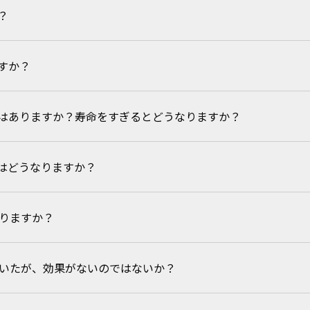
？
で、吸入による心配はありません。
しないようご注意ください。
すか？
ため、直接触れる場所でなければ使用可能です。
はありますか？寿命をすぎるとどうなりますか？
への影響が小さいです。
て環境への薬剤放出量が少ないため、環境負荷を低減します。
はどうなりますか？
りません。お手数ですが、設置時期からの管理をお願いいたします。
てはそのままお使いいただけますが、樹脂部品として相応の劣化をして
ありますか？
20℃以下）で保管いただければ、寿命の変化はほとんどありません。
いていたが、効果がないのではないか？
性不快害虫全般です。飛んでいる虫に対する空間バリア効果はありませ