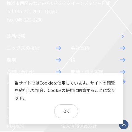
横浜市西区みなとみらい2-3-3 クイーンズタワーB 8F
Tel: 045-221-2001（代表）
Fax: 045-221-1230
製品情報
ニックスの技術
会社案内
採用
IR
お問い合わせ
開発・導入実績
よくあるご質問
ダウンロード
当サイトではCookieを使用しています。サイトの閲覧
を続行した場合、Cookieの使用に同意することになり
ます。
コラム
お知らせ
OK
NIXのサスティナビリティ
環境負荷物質調査結果
利用規約
個人情報保護方針