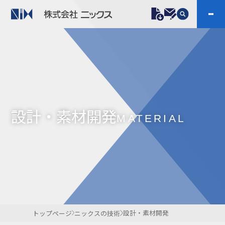
製品情報
プラスチックファスナー
機構部品
ニックスの技術
会社案内
ケーブルマーカー
樹脂継手、配管施工
設計・素材開発
防虫忌避製品ARINIX
プリント基板実装関連
MATERIAL
採用
IR
製品一覧へ
お問い合わせ
開発・導入実績
よくあるご質問
ダウンロード
設計・素材開発
トップページ
ニックスの技術