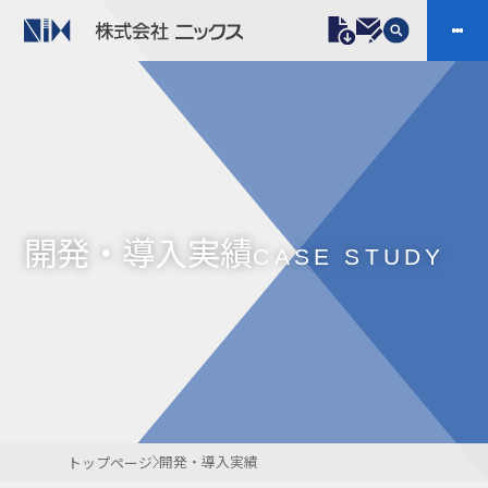
製品情報
プラスチックファスナー
機構部品
ニックスの技術
会社案内
ケーブルマーカー
樹脂継手、配管施工
開発・導入実績
防虫忌避製品ARINIX
プリント基板実装関連
CASE STUDY
採用
IR
製品一覧へ
お問い合わせ
開発・導入実績
よくあるご質問
ダウンロード
開発・導入実績
トップページ