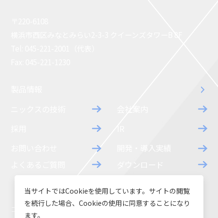
〒220-6108
横浜市西区みなとみらい2-3-3 クイーンズタワーB 8F
Tel: 045-221-2001（代表）
Fax: 045-221-1230
製品情報
ニックスの技術
会社案内
採用
IR
お問い合わせ
開発・導入実績
よくあるご質問
ダウンロード
当サイトではCookieを使用しています。サイトの閲覧
を続行した場合、Cookieの使用に同意することになり
コラム
お知らせ
ます。