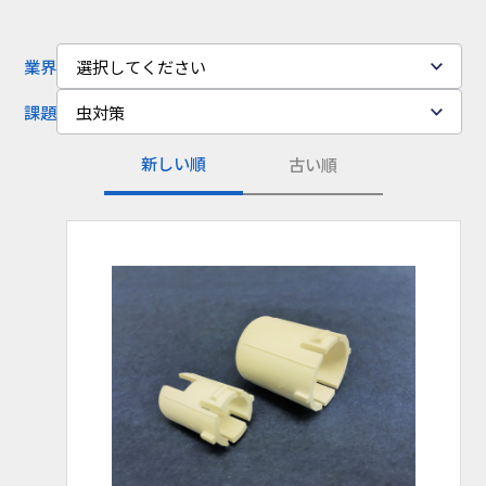
コラム
お知らせ
業界
選択してください
NIXのサスティナ
環境負荷物質調
課題
虫対策
ビリティ
査結果
新しい順
古い順
利用規約
個人情報保護方
針