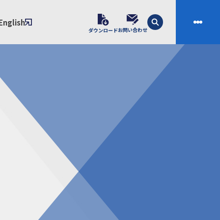
English
お問い合わせ
ダウンロード
技術
会社案内
素材開発
会社概要
スの課題解決プロセス
ご挨拶
課題別ソリューション
沿革
制・成形技術
拠点
ル樹脂材料NIXAM
お問い合わせ
ンダー
製品について
シー（免責事項）
経験者採用エントリーフォーム
ブラリ／株主総会
サンプル請求フォーム