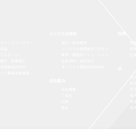
ニックスの技術
採用
ラスチックファスナー
設計・素材開発
経
構部品
ニックスの課題解決プロセス
採
ーブルマーカー
業界／課題別ソリューション
社
脂継手、配管施工
生産体制・成形技術
忌避製品ARINIX
オリジナル樹脂材料NIXAM
IR
リント基板実装関連
IR
会社案内
I
会社概要
I
ご挨拶
電
沿革
株
拠点
株