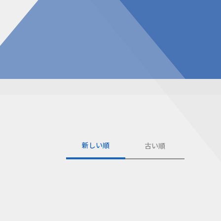
告
見積請求フォーム
投資家の皆様へ
総合お問い合わせ
報
質問
ダウンロード
NIXのサスティナビリティ
個人情報保護方針
新しい順
古い順