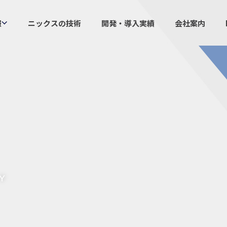
報
ニックスの技術
開発・導入実績
会社案内
製品情報
ニックスの
プラスチックファスナー
設計・
機構部品
ニック
ケーブルマーカー
業界／
樹脂継手、配管施工
生産体
防虫忌避製品ARINIX
オリジナ
プリント基板実装関連
採用
IR
Y
経験者採用
IRカレ
採用情報
IRポリ
社員からのメッセージ
IRライ