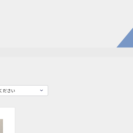
電子公
株主・
株式情
開発・導入実績
よくあるご
コラム
お知らせ
環境負荷物質調査結果
利用規約
ください