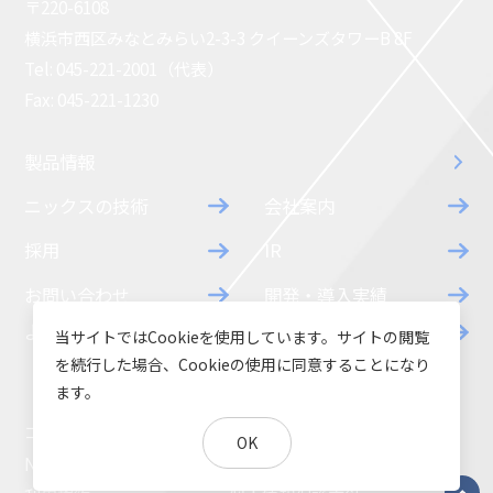
〒220-6108
横浜市西区みなとみらい2-3-3 クイーンズタワーB 8F
Tel: 045-221-2001（代表）
Fax: 045-221-1230
製品情報
ニックスの技術
会社案内
採用
IR
お問い合わせ
開発・導入実績
よくあるご質問
ダウンロード
当サイトではCookieを使用しています。サイトの閲覧
を続行した場合、Cookieの使用に同意することになり
ます。
コラム
お知らせ
OK
NIXのサスティナビリティ
環境負荷物質調査結果