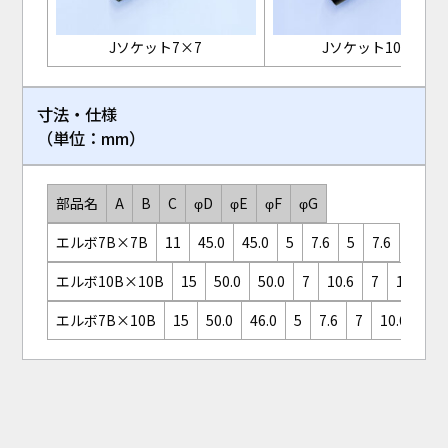
Jソケット7×7
Jソケット10×7
寸法・仕様
（単位：mm）
部品名
A
B
C
φD
φE
φF
φG
エルボ7B×7B
11
45.0
45.0
5
7.6
5
7.6
エルボ10B×10B
15
50.0
50.0
7
10.6
7
10.6
エルボ7B×10B
15
50.0
46.0
5
7.6
7
10.6