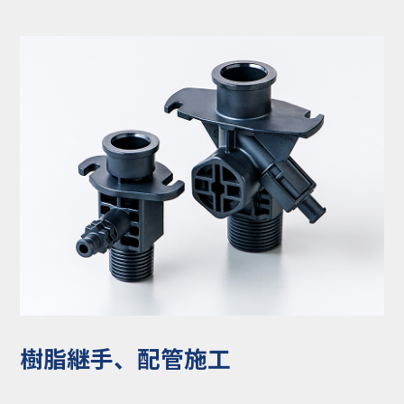
コラム
お知らせ
NIXのサスティナ
環境負荷物質調
ビリティ
査結果
利用規約
個人情報保護方
針
樹脂継手、配管施工