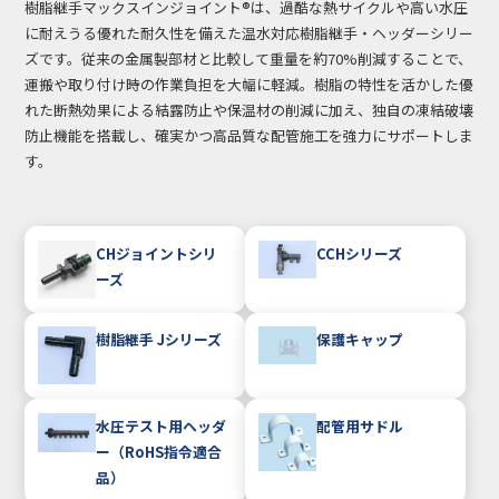
樹脂継手マックスインジョイント®は、過酷な熱サイクルや高い水圧
に耐えうる優れた耐久性を備えた温水対応樹脂継手・ヘッダーシリー
ズです。従来の金属製部材と比較して重量を約70%削減することで、
運搬や取り付け時の作業負担を大幅に軽減。樹脂の特性を活かした優
れた断熱効果による結露防止や保温材の削減に加え、独自の凍結破壊
防止機能を搭載し、確実かつ高品質な配管施工を強力にサポートしま
す。
CHジョイントシリ
CCHシリーズ
ーズ
樹脂継手 Jシリーズ
保護キャップ
水圧テスト用ヘッダ
配管用サドル
ー（RoHS指令適合
品）