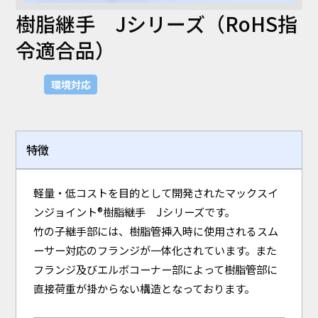
UL94HB
UL94V-0
UL94V-2
樹脂継手 Jシリーズ（RoHS指
令適合品）
UL
UL-224
UL1565
環境対応
業界
半導体
ライフスタイル
住宅設備
医療機器
特徴
プリント基盤実装
産業機器
防虫・環境衛生
自動車
家電
OA機器
軽量・低コストを目的として開発されたマックスイ
課題
ンジョイント®樹脂継手 Jシリーズです。
機構設計
小型化・軽量化
特殊環境対応
竹の子継手部には、樹脂管挿入時に使用されるスム
素材応用 (NIXAM®)
虫対策
熱対策
ーサー対応のフランジが一体化されています。また
コンタミ・異物・キズ対策
静電気対策
フランジ及びエルボコーナー部によって樹脂管部に
直接荷重が掛からない構造となっております。
検索