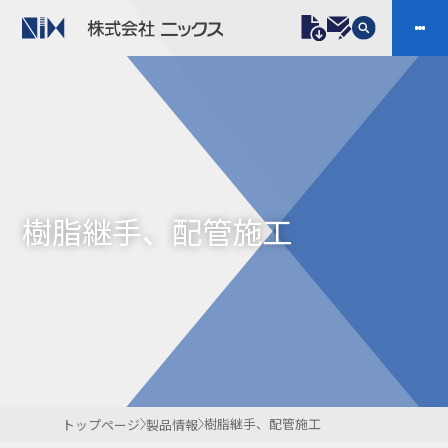
製品情報
プラスチックファスナー
機構部品
ニックスの技術
会社案内
ケーブルマーカー
樹脂継手、配管施工
樹脂継手、配管施工
防虫忌避製品ARINIX
プリント基板実装関連
採用
IR
製品一覧へ
お問い合わせ
開発・導入実績
よくあるご質問
ダウンロード
樹脂継手、配管施工
トップページ
製品情報