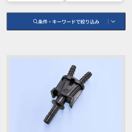
条件・キーワードで絞り込み
環境対応
RoHS
RoHS 2（10物質）
耐熱温度
100℃
難燃性