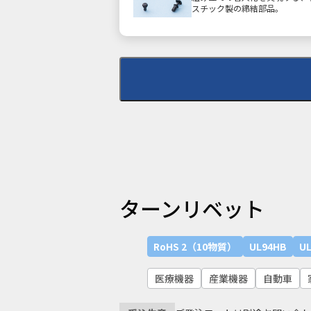
スチック製の締結部品。
環境対応
ターンリベット
RoHS
RoHS 2（10物質）
RoHS 2（10物質）
UL94HB
UL
業界
半導体
ライフスタイ
医療機器
産業機器
自動車
課題
機構設計
小型化・軽