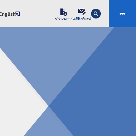
English
お問い合わせ
ダウンロード
技術
会社案内
素材開発
会社概要
スの課題解決プロセス
ご挨拶
課題別ソリューション
沿革
制・成形技術
拠点
ル樹脂材料NIXAM
お問い合わせ
ンダー
製品について
シー（免責事項）
経験者採用エントリーフォーム
ブラリ／株主総会
サンプル請求フォーム