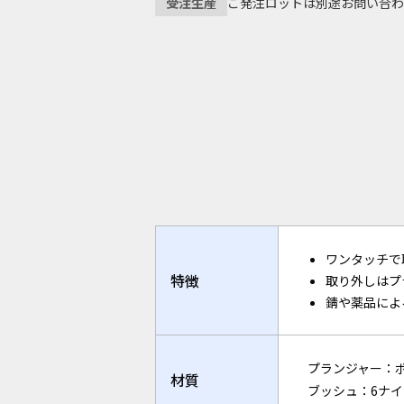
ご発注ロットは別途お問い合わ
受注生産
タグ
フラットケーブル
単
リサイクルファスナー
ワンタッチで
特徴
取り外しはプ
錆や薬品によ
プランジャー：ポ
材質
ブッシュ：6ナイロ