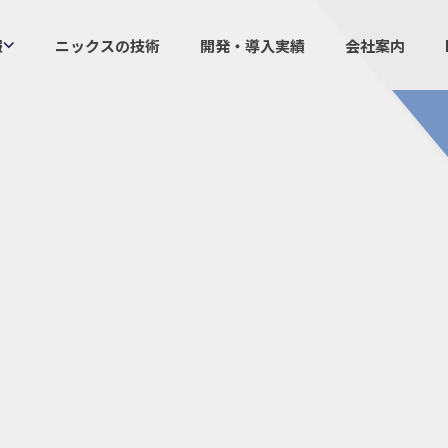
報
ニックスの技術
開発・導入実績
会社案内
製品情報
ニックスの
プラスチックファスナー
設計・
機構部品
ニック
ケーブルマーカー
業界／
樹脂継手、配管施工
生産体
防虫忌避製品ARINIX
オリジナ
プリント基板実装関連
採用
IR
経験者採用
IRカレ
採用情報
IRポリ
社員からのメッセージ
IRライ