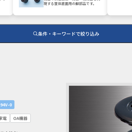
現する筐体底面用の脚部品です。
条件・キーワードで絞り込み
耐熱温度
難燃性
100℃
UL94HB
UL94V-0
UL94V-2
94V-0
ル
住宅設備
医療機器
プリント基盤実装
産業機器
防虫・環境衛生
家電
OA機器
量化
特殊環境対応
素材応用 (NIXAM®)
虫対策
熱対策
コンタミ・異物