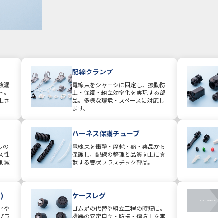
配線クランプ
液漏
電線束をシャーシに固定し、振動防
ト。
止・保護・組立効率化を実現する部
上さ
品。多様な環境・スペースに対応し
ます。
ハーネス保護チューブ
ルの
電線束を衝撃・摩耗・熱・薬品から
久性
保護し、配線の整理と品質向上に貢
削減
献する管状プラスチック部品。
)
ケースレグ
化や
ゴム足の代替や組立工程の時短に。
プラ
機器の安定自立・防振・傷防止を実