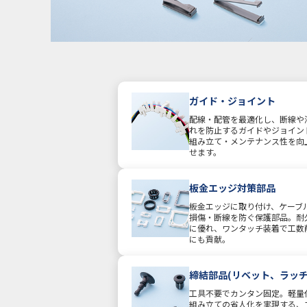
ガイド・ジョイント
配線・配管を最適化し、断線や
れを防止するガイドやジョイン
組み立て・メンテナンス性を向
せます。
板金エッジ対策部品
板金エッジに取り付け、ケーブ
損傷・断線を防ぐ保護部品。耐
に優れ、ワンタッチ装着で工数
にも貢献。
締結部品(リベット、ラッチ
工具不要でカンタン固定。軽量
組み立ての省人化を実現する、