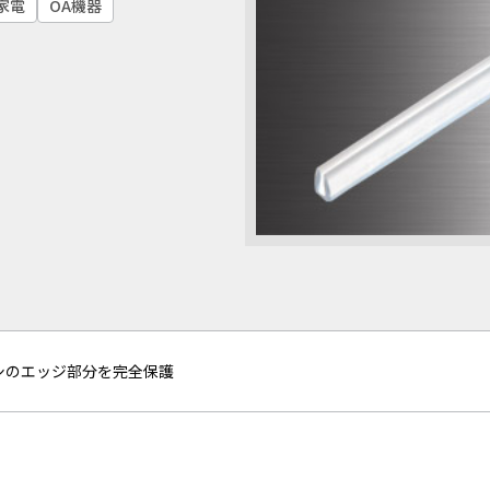
家電
OA機器
シのエッジ部分を完全保護