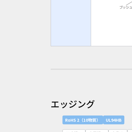
エッジング
RoHS 2（10物質）
UL94HB