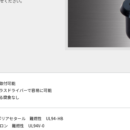
せください。
線・束線用
非固定タイプ
磁石タイプ
ネジ止めタイプ
その他
矢じり
検索
取付可能
ラスドライバーで容易に可能
る腐食なし
リアセタール 難燃性 UL94-HB
ン 難燃性 UL94V-0