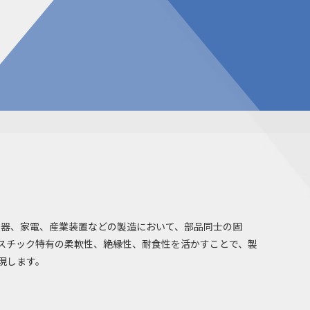
告
見積請求フォーム
投資家の皆様へ
総合お問い合わせ
報
質問
ダウンロード
NIXのサスティナビリティ
個人情報保護方針
機器、家電、産業装置などの製造において、部品同士の固
スチック特有の柔軟性、絶縁性、耐食性を活かすことで、製
現します。