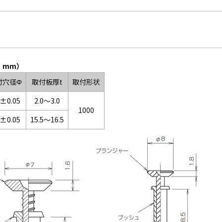
：mm）
付穴径Φ
取付板厚t
取付形状
6±0.05
2.0～3.0
1000
1±0.05
15.5～16.5