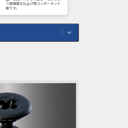
う高精度な仕上げ用コンポーネント
群です。
UL
UL-224
UL1565
自動車
家電
OA機器
・キズ対策
静電気対策