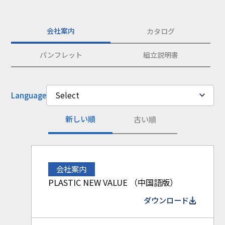
コラム
お知らせ
会社案内
カタログ
NIXのサスティナ
環境負荷物質調
ビリティ
査結果
パンフレット
組立説明書
利用規約
個人情報保護方
針
Language
Select
新しい順
古い順
会社案内
PLASTIC NEW VALUE （中国語版）
ダウンロード