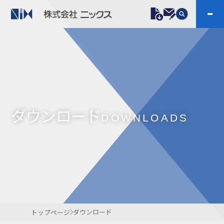
製品情報
プラスチックファスナー
機構部品
ニックスの技術
会社案内
ケーブルマーカー
樹脂継手、配管施工
ダウンロード
防虫忌避製品ARINIX
プリント基板実装関連
DOWNLOADS
採用
IR
製品一覧へ
お問い合わせ
開発・導入実績
よくあるご質問
ダウンロード
ダウンロード
トップページ