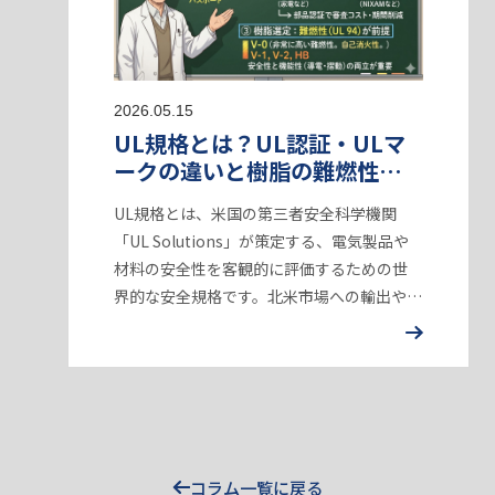
2026.05.15
UL規格とは？UL認証・ULマ
ークの違いと樹脂の難燃性グ
レード（UL 94）の選び方
UL規格とは、米国の第三者安全科学機関
「UL Solutions」が策定する、電気製品や
材料の安全性を客観的に評価するための世
界的な安全規格です。北米市場への輸出や販
売には事実上不可欠な基準であり、適合する
ことで火災や感電のリスクを抑え、製…
コラム一覧に戻る