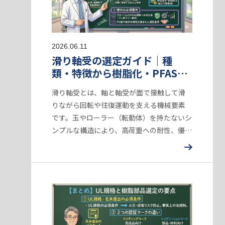
2026.06.11
滑り軸受の選定ガイド｜種
類・特徴から樹脂化・PFAS規
制対応まで徹底解説
滑り軸受とは、軸と軸受が面で接触して滑
りながら回転や往復運動を支える機械要素
です。玉やローラー（転動体）を持たないシ
ンプルな構造により、高荷重への耐性、優れ
た静音性、省スペース設計を実現します。従
来の金属製から自己潤滑性を持つ高機能樹
脂へ素…