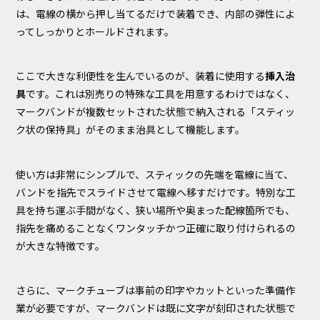
は、電線の横から押し当てるだけで装着でき、内部の弾性によ
ってしっかりとホールドされます。
ここで大きな利便性を生んでいるのが、装着に使用する
挿入治
具
です。これは別売りの特殊な工具を用意するわけではなく、
マークバンドが複数セットされた状態で納入される「スティッ
ク状の保持具」がそのまま治具として機能します。
使い方は非常にシンプルで、スティックの先端を電線に当て、
バンドを指先でスライドさせて電線へ移すだけです。特別な工
具を持ち運ぶ手間がなく、狭い場所や奥まった配線箇所でも、
指先を痛めることなくワンタッチかつ正確に取り付けられるの
が大きな特徴です。
さらに、マークチューブは事前の印字やカットといった準備作
業が必要ですが、マークバンドは既に文字が刻印された状態で