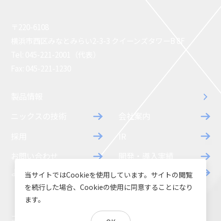
〒220-6108
横浜市西区みなとみらい2-3-3 クイーンズタワーB 8F
Tel: 045-221-2001（代表）
Fax: 045-221-1230
製品情報
ニックスの技術
会社案内
採用
IR
お問い合わせ
開発・導入実績
よくあるご質問
ダウンロード
当サイトではCookieを使用しています。サイトの閲覧
を続行した場合、Cookieの使用に同意することになり
ます。
コラム
お知らせ