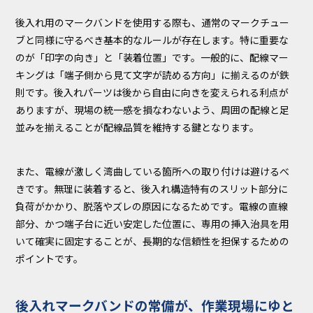
後入れ用のマークバンドを使用する際も、通常のマークチュー
ブと同様に守るべき基本的なルールが存在します。特に重要な
のが「印字の向き」と「装着位置」です。一般的に、配線マー
キングは「端子側から見て文字が読める方向」に揃えるのが鉄
則です。後入れパーツは後から自由に向きを変えられる利点が
ありますが、現場の統一感を損なわないよう、周囲の配線と足
並みを揃えることが配線品質を維持する鍵となります。
また、電線が激しく湾曲している箇所への取り付けは避けるべ
きです。無理に装着すると、後入れ構造特有のスリット部分に
負荷がかかり、脱落やズレの原因になるためです。電線の直線
部分、かつ端子台に近い安定した位置に、専用の挿入治具を用
いて確実に固定することが、長期的な信頼性を担保するための
ポイントです。
後入れマークバンドの常備が、作業現場にゆと