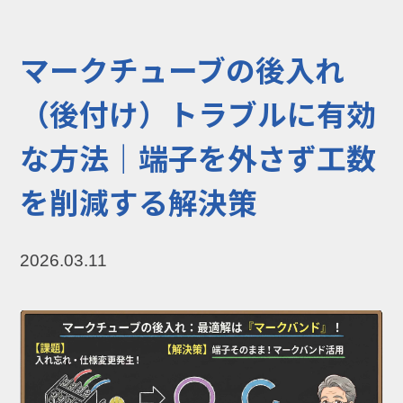
コラム
お知らせ
マークチューブの後入れ
NIXのサスティナ
環境負荷物質調
ビリティ
査結果
（後付け）トラブルに有効
利用規約
個人情報保護方
な方法｜端子を外さず工数
針
を削減する解決策
2026.03.11