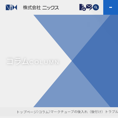
製品情報
プラスチックファスナー
機構部品
ニックスの技術
会社案内
ケーブルマーカー
樹脂継手、配管施工
コラム
防虫忌避製品ARINIX
プリント基板実装関連
COLUMN
採用
IR
製品一覧へ
お問い合わせ
開発・導入実績
よくあるご質問
ダウンロード
マークチューブの後入れ（後付け）トラブ
トップページ
コラム