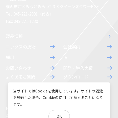
横浜市西区みなとみらい2-3-3 クイーンズタワーB 8F
Tel: 045-221-2001（代表）
Fax: 045-221-1230
製品情報
ニックスの技術
会社案内
採用
IR
お問い合わせ
開発・導入実績
よくあるご質問
ダウンロード
当サイトではCookieを使用しています。サイトの閲覧
を続行した場合、Cookieの使用に同意することになり
コラム
お知らせ
ます。
NIXのサスティナビリティ
環境負荷物質調査結果
利用規約
個人情報保護方針
OK