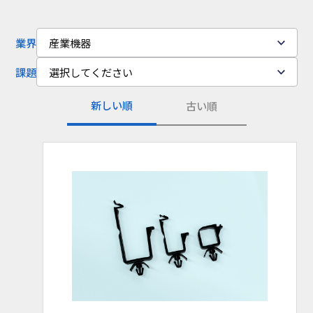
コラム
お知らせ
業界
産業機器
NIXのサスティナ
環境負荷物質調
課題
選択してください
ビリティ
査結果
新しい順
古い順
利用規約
個人情報保護方
針