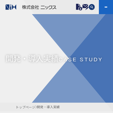
製品情報
プラスチックファスナー
機構部品
ニックスの技術
会社案内
ケーブルマーカー
樹脂継手、配管施工
開発・導入実績
防虫忌避製品ARINIX
プリント基板実装関連
CASE STUDY
採用
IR
製品一覧へ
お問い合わせ
開発・導入実績
よくあるご質問
ダウンロード
開発・導入実績
トップページ