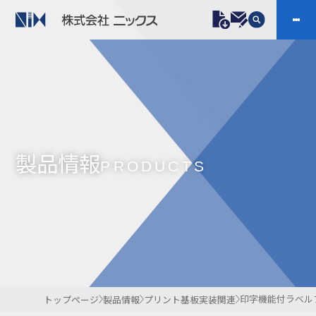
製品情報
プラスチックファスナー
機構部品
ニックスの技術
会社案内
ケーブルマーカー
樹脂継手、配管施工
製品情報
防虫忌避製品ARINIX
プリント基板実装関連
PRODUCTS
採用
IR
製品一覧へ
お問い合わせ
開発・導入実績
よくあるご質問
ダウンロード
印字機能付ラベル
トップページ
製品情報
プリント基板実装関連