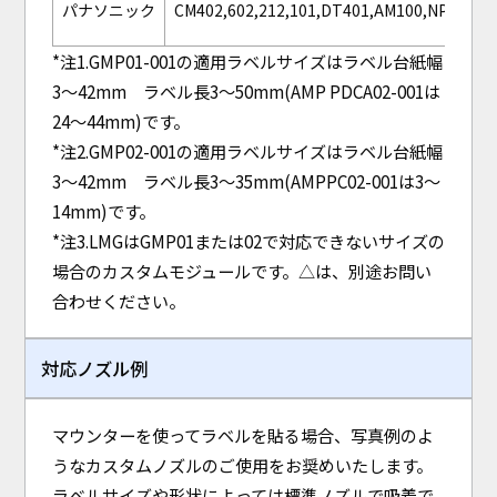
パナソニック
CM402,602,212,101,DT401,AM100,NPM
N
*注1.GMP01-001の適用ラベルサイズはラベル台紙幅
3〜42mm ラベル長3〜50mm(AMP PDCA02-001は
24〜44mm)です。
*注2.GMP02-001の適用ラベルサイズはラベル台紙幅
3〜42mm ラベル長3〜35mm(AMPPC02-001は3〜
14mm)です。
*注3.LMGはGMP01または02で対応できないサイズの
場合のカスタムモジュールです。△は、別途お問い
合わせください。
対応ノズル例
マウンターを使ってラベルを貼る場合、写真例のよ
うなカスタムノズルのご使用をお奨めいたします。
ラベルサイズや形状によっては標準ノズルで吸着で