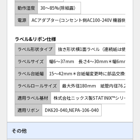
動作湿度
30～85%(除結露）
電源
ACアダプター(コンセント側AC100-240V 機器側DC24V 6
ラベル&リボン仕様
ラベル形状タイプ
抜き形状横1面ラベル（連続紙は使用不可
ラベルサイズ
幅6～37mm 長さ4～30mm＊幅6mm以
ラベル台紙幅
15～42mm＊台紙幅変更時に部品交換が必要
ラベルロールサイズ
最大外径180mm 紙管内径76.2mm
適用ラベル基材
株式会社ニックス製STATINIX™シリーズ
適用リボン
DK620-040,NEPA-106-040
その他