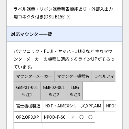
ラベル残量・リボン残量警告機能あり・外部入出力
用コネクタ付き(DSUB15ﾋﾟﾝ)
対応マウンター一覧
パナソニック・FUJI・ヤマハ・JUKIなど 主なマウ
ンターメーカーの機種に適応するラインUPがそろっ
ています。
マウンターメーカー
マウンター機種名
ラベルフィーダ機
GMP01-001
GMP02-001
LMG
※注1
※注2
※注3
富士機械製造
NXT・AIMEXシリーズ,XPF,AIM
NPOD-NXT-
QP2,QP3,XP
NPOD-F-SC
×
◯
◯