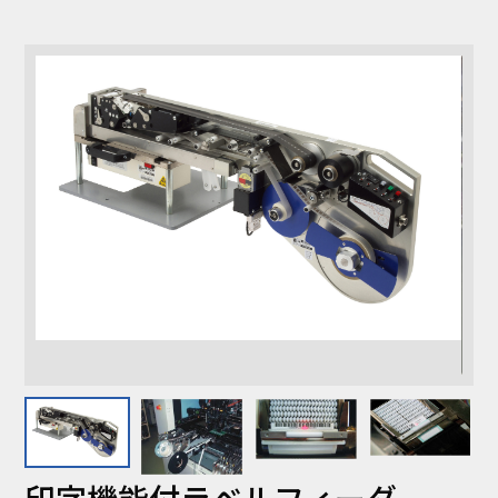
コラム
お知らせ
NIXのサスティナ
環境負荷物質調
ビリティ
査結果
利用規約
個人情報保護方
針
印字機能付ラベルフィーダ