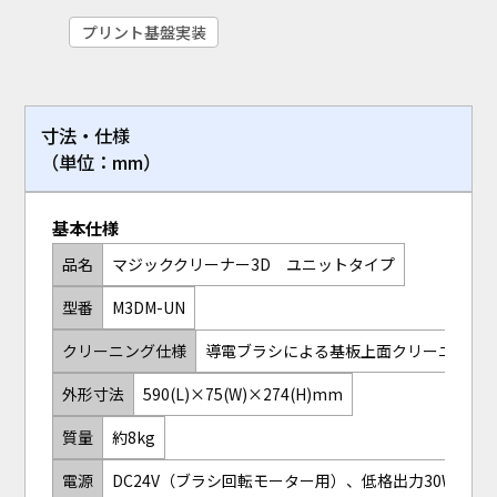
プリント基盤実装
寸法・仕様
（単位：mm）
基本仕様
品名
マジッククリーナー3D ユニットタイプ
型番
M3DM-UN
クリーニング仕様
導電ブラシによる基板上面クリーニング
外形寸法
590(L)×75(W)×274(H)mm
質量
約8kg
電源
DC24V（ブラシ回転モーター用）、低格出力30W