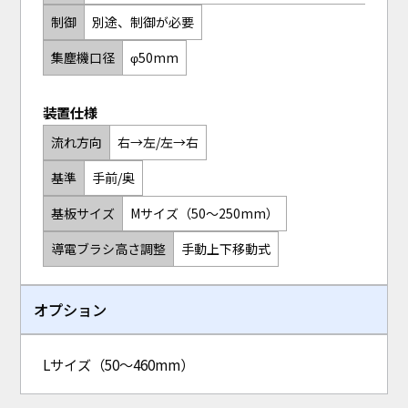
制御
別途、制御が必要
集塵機口径
φ50mm
装置仕様
流れ方向
右→左/左→右
基準
手前/奥
基板サイズ
Mサイズ（50～250mm）
導電ブラシ高さ調整
手動上下移動式
オプション
Lサイズ（50～460mm）