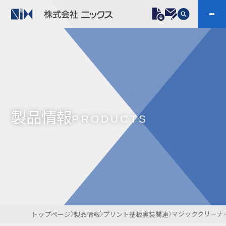
製品情報
プラスチックファスナー
機構部品
ニックスの技術
会社案内
ケーブルマーカー
樹脂継手、配管施工
製品情報
防虫忌避製品ARINIX
プリント基板実装関連
PRODUCTS
採用
IR
製品一覧へ
お問い合わせ
開発・導入実績
よくあるご質問
ダウンロード
マジッククリーナ
トップページ
製品情報
プリント基板実装関連