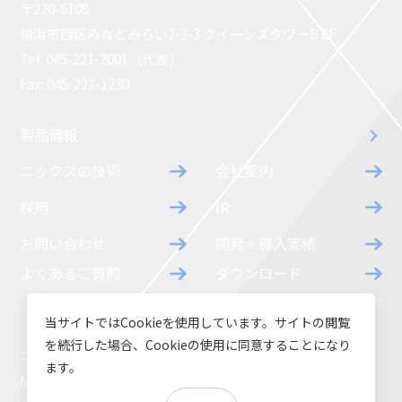
〒220-6108
横浜市西区みなとみらい2-3-3 クイーンズタワーB 8F
Tel: 045-221-2001（代表）
Fax: 045-221-1230
製品情報
ニックスの技術
会社案内
採用
IR
お問い合わせ
開発・導入実績
よくあるご質問
ダウンロード
当サイトではCookieを使用しています。サイトの閲覧
を続行した場合、Cookieの使用に同意することになり
コラム
お知らせ
ます。
NIXのサスティナビリティ
環境負荷物質調査結果