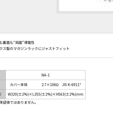
も裏面も“両面”導電性
クス製のマガジンラックにジャストフィット
NA-1
カバー本体 2.7×106Ω JIS K-6911*
）
W320(±2%)×L355(±2%)×H563(±2%)mm
、保証値ではありません。