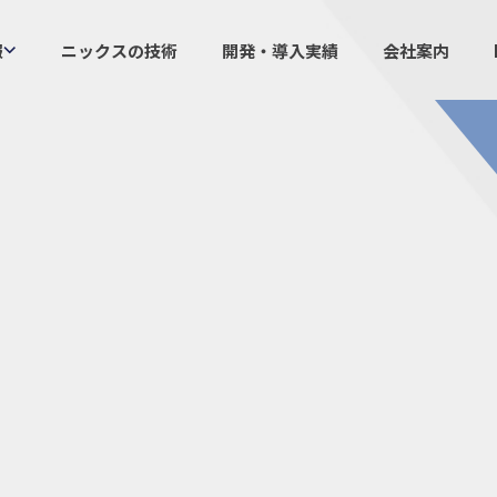
報
ニックスの技術
開発・導入実績
会社案内
製品情報
ニックスの
プラスチックファスナー
設計・
機構部品
ニック
ケーブルマーカー
業界／
樹脂継手、配管施工
生産体
防虫忌避製品ARINIX
オリジナ
プリント基板実装関連
採用
IR
経験者採用
IRカレ
採用情報
IRポリ
社員からのメッセージ
IRライ