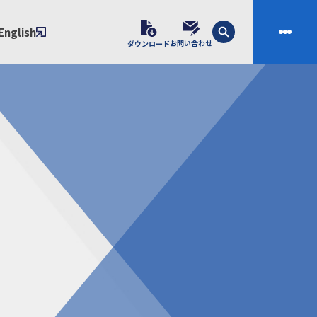
English
お問い合わせ
ダウンロード
技術
会社案内
素材開発
会社概要
スの課題解決プロセス
ご挨拶
課題別ソリューション
沿革
制・成形技術
拠点
ル樹脂材料NIXAM
お問い合わせ
ンダー
製品について
シー（免責事項）
経験者採用エントリーフォーム
ブラリ／株主総会
サンプル請求フォーム