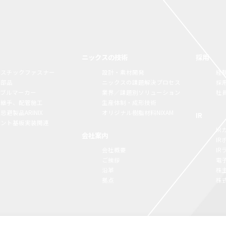
ニックスの技術
採用
ラスチックファスナー
設計・素材開発
経
構部品
ニックスの課題解決プロセス
採
ーブルマーカー
業界／課題別ソリューション
社
脂継手、配管施工
生産体制・成形技術
忌避製品ARINIX
オリジナル樹脂材料NIXAM
IR
リント基板実装関連
IR
会社案内
I
会社概要
I
ご挨拶
電
沿革
株
拠点
株