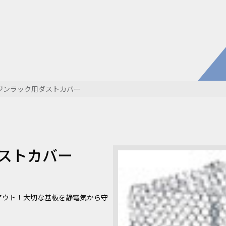
電子公
株主・
株式情
開発・導入実績
よくあるご
コラム
お知らせ
ジンラック用ダストカバー
環境負荷物質調査結果
利用規約
ストカバー
アウト！大切な基板を静電気から守