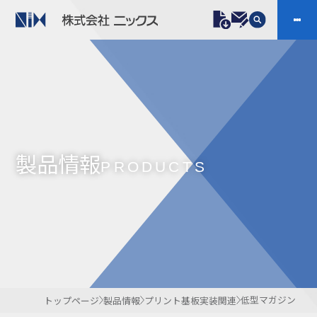
製品情報
プラスチックファスナー
機構部品
ニックスの技術
会社案内
ケーブルマーカー
樹脂継手、配管施工
製品情報
防虫忌避製品ARINIX
プリント基板実装関連
PRODUCTS
採用
IR
製品一覧へ
お問い合わせ
開発・導入実績
よくあるご質問
ダウンロード
低型マガジン
トップページ
製品情報
プリント基板実装関連