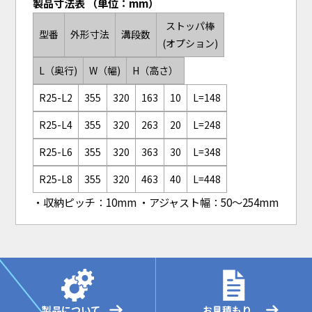
製品寸法表 （単位：mm）
ストッパ棒
型番
外形寸法
溝段数
(オプション)
L（奥行)
W（幅)
H（高さ）
R25-L2
355
320
163
10
L=148
R25-L4
355
320
263
20
L=248
R25-L6
355
320
363
30
L=348
R25-L8
355
320
463
40
L=448
・収納ピッチ：10mm ・アジャスト幅：50～254mm
製品について
お見積もり