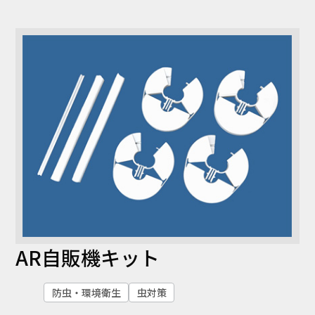
コラム
お知らせ
NIXのサスティナ
環境負荷物質調
ビリティ
査結果
利用規約
個人情報保護方
針
AR自販機キット
防虫・環境衛生
虫対策