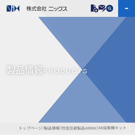
製品情報
プラスチックファスナー
機構部品
ニックスの技術
会社案内
ケーブルマーカー
樹脂継手、配管施工
製品情報
防虫忌避製品ARINIX
プリント基板実装関連
PRODUCTS
採用
IR
製品一覧へ
お問い合わせ
開発・導入実績
よくあるご質問
ダウンロード
AR自販機キット
トップページ
製品情報
防虫忌避製品ARINIX