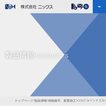
製品情報
プラスチックファスナー
機構部品
ニックスの技術
会社案内
ケーブルマーカー
樹脂継手、配管施工
製品情報
防虫忌避製品ARINIX
プリント基板実装関連
PRODUCTS
採用
IR
製品一覧へ
お問い合わせ
開発・導入実績
よくあるご質問
ダウンロード
CCHジョイントエル
トップページ
製品情報
樹脂継手、配管施工