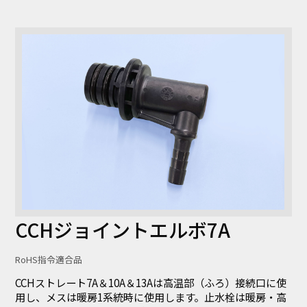
コラム
お知らせ
NIXのサスティナ
環境負荷物質調
ビリティ
査結果
利用規約
個人情報保護方
針
CCHジョイントエルボ7A
RoHS指令適合品
CCHストレート7A＆10A＆13Aは高温部（ふろ）接続口に使
用し、メスは暖房1系統時に使用します。止水栓は暖房・高