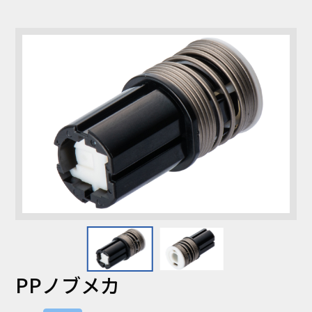
コラム
お知らせ
NIXのサスティナ
環境負荷物質調
ビリティ
査結果
利用規約
個人情報保護方
針
PPノブメカ