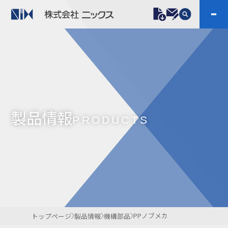
製品情報
プラスチックファスナー
機構部品
ニックスの技術
会社案内
ケーブルマーカー
樹脂継手、配管施工
製品情報
防虫忌避製品ARINIX
プリント基板実装関連
PRODUCTS
採用
IR
製品一覧へ
お問い合わせ
開発・導入実績
よくあるご質問
ダウンロード
PPノブメカ
トップページ
製品情報
機構部品