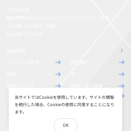
〒220-6108
横浜市西区みなとみらい2-3-3 クイーンズタワーB 8F
Tel: 045-221-2001（代表）
Fax: 045-221-1230
製品情報
ニックスの技術
会社案内
採用
IR
お問い合わせ
開発・導入実績
よくあるご質問
ダウンロード
当サイトではCookieを使用しています。サイトの閲覧
を続行した場合、Cookieの使用に同意することになり
ます。
コラム
お知らせ
OK
NIXのサスティナビリティ
環境負荷物質調査結果