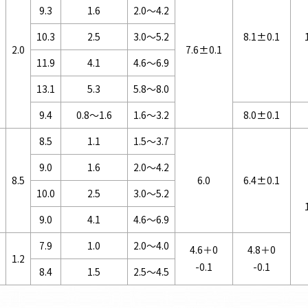
9.3
1.6
2.0～4.2
10.3
2.5
3.0～5.2
8.1±0.1
2.0
7.6±0.1
11.9
4.1
4.6～6.9
13.1
5.3
5.8～8.0
9.4
0.8～1.6
1.6～3.2
8.0±0.1
8.5
1.1
1.5～3.7
9.0
1.6
2.0～4.2
8.5
6.0
6.4±0.1
10.0
2.5
3.0～5.2
9.0
4.1
4.6～6.9
7.9
1.0
2.0～4.0
4.6＋0
4.8＋0
1.2
-0.1
-0.1
8.4
1.5
2.5～4.5