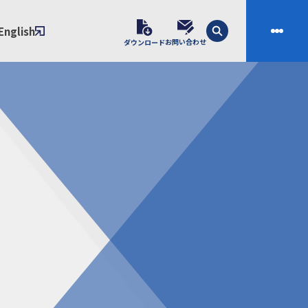
English
お問い合わせ
ダウンロード
技術
会社案内
素材開発
会社概要
スの課題解決プロセス
ご挨拶
課題別ソリューション
沿革
制・成形技術
拠点
ル樹脂材料NIXAM
お問い合わせ
ンダー
製品について
シー（免責事項）
経験者採用エントリーフォーム
ブラリ／株主総会
サンプル請求フォーム