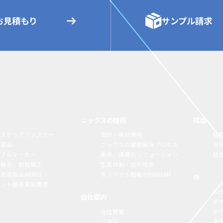
お見積もり
サンプル請求
ニックスの技術
採用
ラスチックファスナー
設計・素材開発
経
構部品
ニックスの課題解決プロセス
採
ーブルマーカー
業界／課題別ソリューション
社
脂継手、配管施工
生産体制・成形技術
忌避製品ARINIX
オリジナル樹脂材料NIXAM
IR
リント基板実装関連
IR
会社案内
I
会社概要
I
ご挨拶
電