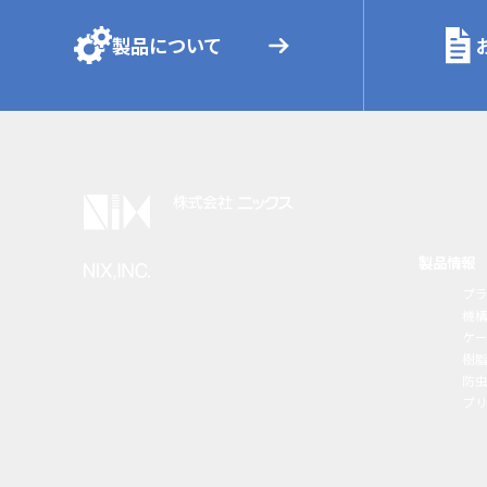
製品について
製品情報
プ
機
ケ
樹
防虫
プ