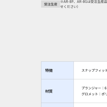
※AR-8P、AR-8Gは受注生
受注生産
せください）
特徴
スナップフィッ
プランジャー：
材質
グロメット：ポ