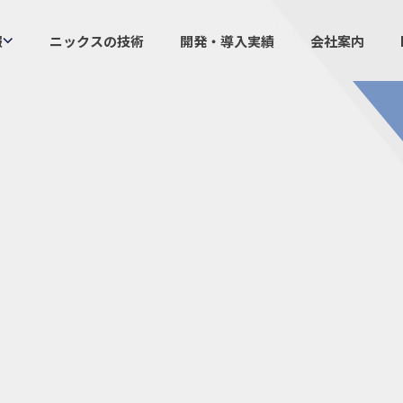
報
ニックスの技術
開発・導入実績
会社案内
製品情報
ニックスの
プラスチックファスナー
設計・
機構部品
ニック
ケーブルマーカー
業界／
樹脂継手、配管施工
生産体
防虫忌避製品ARINIX
オリジナ
プリント基板実装関連
採用
IR
経験者採用
IRカレ
採用情報
IRポリ
社員からのメッセージ
IRライ