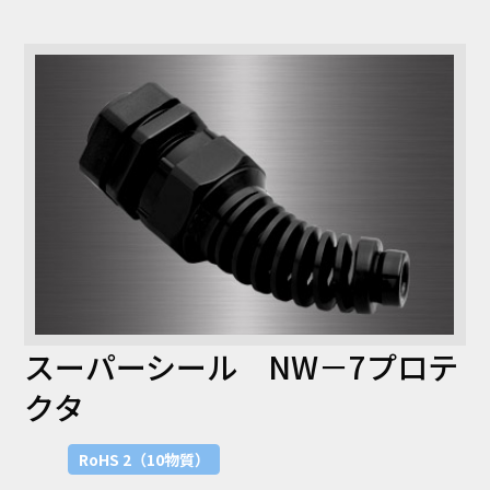
コラム
お知らせ
NIXのサスティナ
環境負荷物質調
ビリティ
査結果
利用規約
個人情報保護方
針
スーパーシール NW－7プロテ
クタ
RoHS 2（10物質）