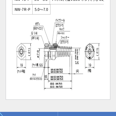
NW-7R-P
5.0～7.0