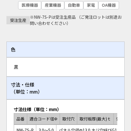
医療機器
産業機器
自動車
家電
OA機器
※NW-7S-Pは受注生産品 （ご発注ロットは別途お
受注生産
問い合わせください）
色
黒
寸法・仕様
（単位：mm）
寸法仕様（単位：mm）
品番
適合コード径Φ
取付穴
取付板厚(最大)ｔ
包装単
NW-7S-P
3.0～5.0
パネル穴径Φ13.0 ネジ穴呼びG1/4(PF1/