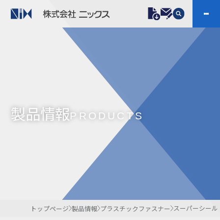
製品情報
プラスチックファスナー
機構部品
ニックスの技術
会社案内
ケーブルマーカー
樹脂継手、配管施工
製品情報
防虫忌避製品ARINIX
プリント基板実装関連
PRODUCTS
採用
IR
製品一覧へ
お問い合わせ
開発・導入実績
よくあるご質問
ダウンロード
スーパーシール
トップページ
製品情報
プラスチックファスナー