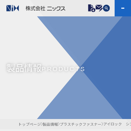
製品情報
プラスチックファスナー
機構部品
ニックスの技術
会社案内
ケーブルマーカー
樹脂継手、配管施工
製品情報
防虫忌避製品ARINIX
プリント基板実装関連
PRODUCTS
採用
IR
製品一覧へ
お問い合わせ
開発・導入実績
よくあるご質問
ダウンロード
アイロック シ
トップページ
製品情報
プラスチックファスナー