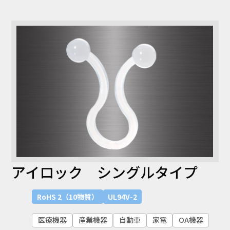
コラム
お知らせ
NIXのサスティナ
環境負荷物質調
ビリティ
査結果
利用規約
個人情報保護方
針
アイロック シングルタイプ
RoHS 2（10物質）
UL94V-2
医療機器
産業機器
自動車
家電
OA機器