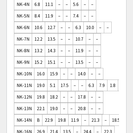
NK-4N
6.8
11.1
–
–
5.6
–
–
NK-5N
8.4
11.9
–
–
7.4
–
–
NK-6N
10.6
12.7
–
–
6.3
10.0
–
–
NK-7N
12.2
13.5
–
–
10.7
–
–
NK-8N
13.2
14.3
–
–
11.9
–
–
NK-9N
15.2
15.1
–
–
13.5
–
–
NK-10N
16.0
15.9
–
–
14.0
–
–
NK-11N
19.0
5.1
17.5
–
–
6.3
7.9
1.8
12.7
NK-12N
19.8
18.2
–
–
17.8
–
–
NK-13N
22.1
19.0
–
–
20.8
–
–
NK-14N
B
22.9
19.8
11.9
–
21.3
–
18.5
NK-16N
26.9
21.4
13.5
–
24.4
–
22.3