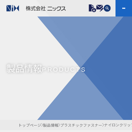
製品情報
プラスチックファスナー
機構部品
ニックスの技術
会社案内
ケーブルマーカー
樹脂継手、配管施工
製品情報
防虫忌避製品ARINIX
プリント基板実装関連
PRODUCTS
採用
IR
製品一覧へ
お問い合わせ
開発・導入実績
よくあるご質問
ダウンロード
ナイロンクリッ
トップページ
製品情報
プラスチックファスナー