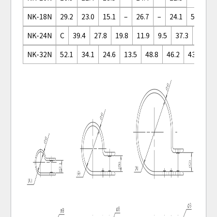
NK-18N
29.2
23.0
15.1
–
26.7
–
24.1
50
NK-24N
C
39.4
27.8
19.8
11.9
9.5
37.3
35.0
NK-32N
52.1
34.1
24.6
13.5
48.8
46.2
43.7
25