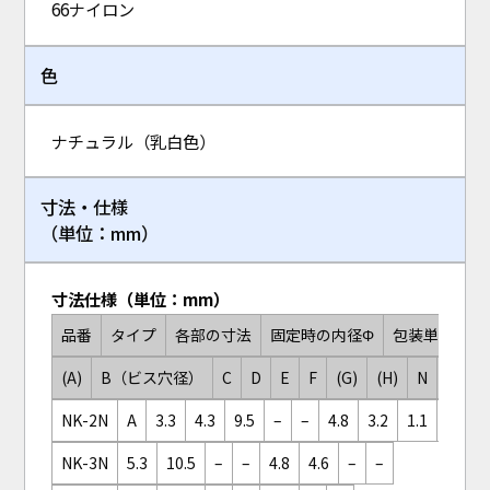
66ナイロン
色
ナチュラル（乳白色）
寸法・仕様
（単位：mm）
寸法仕様（単位：mm）
品番
タイプ
各部の寸法
固定時の内径Φ
包装単位
(A)
B（ビス穴径）
C
D
E
F
(G)
(H)
N
外穴
NK-2N
A
3.3
4.3
9.5
–
–
4.8
3.2
1.1
9.5
NK-3N
5.3
10.5
–
–
4.8
4.6
–
–