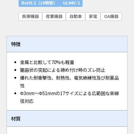
RoHS 2（10物質）
UL94V-2
医療機器
産業機器
自動車
家電
OA機器
特徴
金属と比較して70%も軽量
鋸歯状の突起による締め付け時のズレ防止
優れた耐衝撃性、耐熱性、電気絶縁性及び耐薬品
性
Φ3mm～Φ51mmの17サイズによる広範囲な束線
径対応
材質