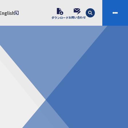
English
お問い合わせ
ダウンロード
技術
会社案内
素材開発
会社概要
スの課題解決プロセス
ご挨拶
課題別ソリューション
沿革
制・成形技術
拠点
ル樹脂材料NIXAM
お問い合わせ
ンダー
製品について
シー（免責事項）
経験者採用エントリーフォーム
ブラリ／株主総会
サンプル請求フォーム