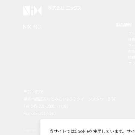
製品情報
プ
機
ケ
樹
防虫
プ
〒220-6108
横浜市西区みなとみらい2-3-3 クイーンズタワーB 8F
Tel: 045-221-2001（代表）
Fax: 045-221-1230
当サイトではCookieを使用しています。サ
Copyright 2003-2026 NIX,INC. All Rights Reserved.