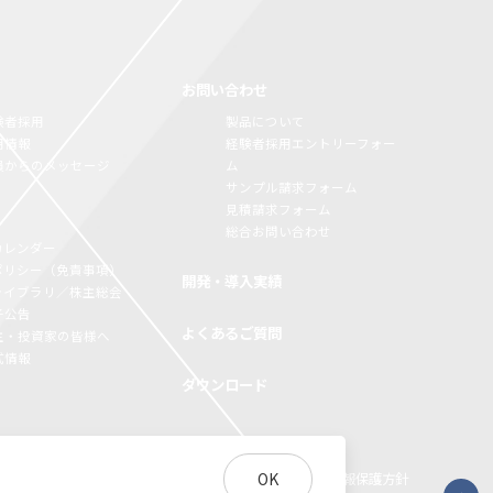
お問い合わせ
験者採用
製品について
用情報
経験者採用エントリーフォー
員からのメッセージ
ム
サンプル請求フォーム
見積請求フォーム
総合お問い合わせ
カレンダー
Rポリシー（免責事項）
開発・導入実績
Rライブラリ／株主総会
子公告
よくあるご質問
主・投資家の皆様へ
式情報
ダウンロード
OK
Xのサスティナビリティ
環境負荷物質調査結果
利用規約
個人情報保護方針