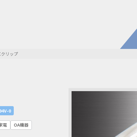
電子公
株主・
株式情
開発・導入実績
よくあるご
コラム
お知らせ
FCクリップ
環境負荷物質調査結果
利用規約
94V-0
家電
OA機器