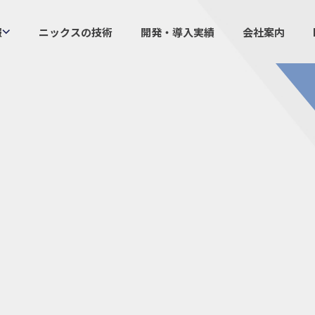
報
ニックスの技術
開発・導入実績
会社案内
製品情報
ニックスの
プラスチックファスナー
設計・
機構部品
ニック
ケーブルマーカー
業界／
樹脂継手、配管施工
生産体
防虫忌避製品ARINIX
オリジナ
プリント基板実装関連
採用
IR
経験者採用
IRカレ
採用情報
IRポリ
社員からのメッセージ
IRライ