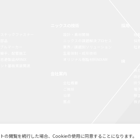
ニックスの技術
採用
ラスチックファスナー
設計・素材開発
経
構部品
ニックスの課題解決プロセス
採
ーブルマーカー
業界／課題別ソリューション
社
脂継手、配管施工
生産体制・成形技術
忌避製品ARINIX
オリジナル樹脂材料NIXAM
IR
リント基板実装関連
IR
会社案内
I
会社概要
I
ご挨拶
電
沿革
株
拠点
株
イトの閲覧を続行した場合、Cookieの使用に同意することになります。
コラム
お知らせ
NI