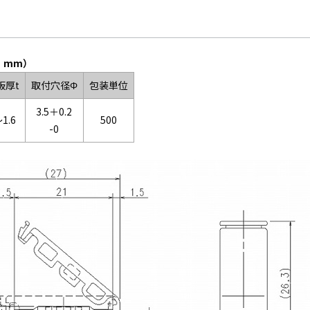
）
：mm）
板厚t
取付穴径Φ
包装単位
3.5＋0.2
～1.6
500
-0