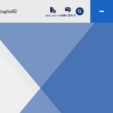
English
お問い合わせ
ダウンロード
技術
会社案内
素材開発
会社概要
スの課題解決プロセス
ご挨拶
課題別ソリューション
沿革
制・成形技術
拠点
ル樹脂材料NIXAM
お問い合わせ
ンダー
製品について
シー（免責事項）
経験者採用エントリーフォーム
ブラリ／株主総会
サンプル請求フォーム