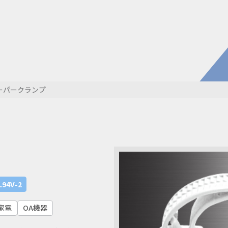
電子公
株主・
株式情
開発・導入実績
よくあるご
コラム
お知らせ
ーパークランプ
環境負荷物質調査結果
利用規約
L94V-2
家電
OA機器