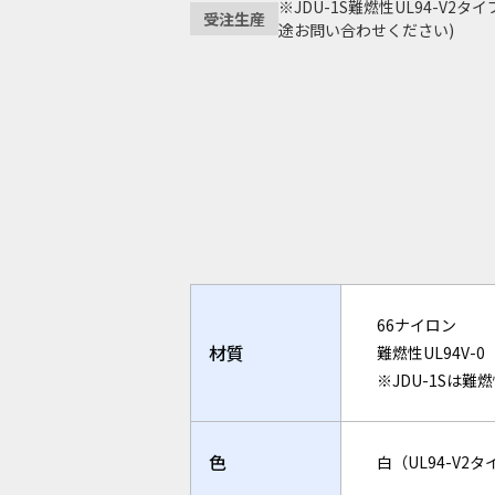
※JDU-1S難燃性UL94-V2
受注生産
途お問い合わせください)
66ナイロン
材質
難燃性UL94V-0
※JDU-1Sは難燃
色
白（UL94-V2