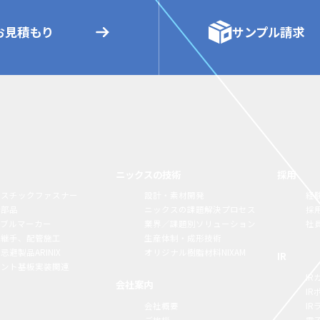
お見積もり
サンプル請求
ニックスの技術
採用
ラスチックファスナー
設計・素材開発
経
構部品
ニックスの課題解決プロセス
採
ーブルマーカー
業界／課題別ソリューション
社
脂継手、配管施工
生産体制・成形技術
忌避製品ARINIX
オリジナル樹脂材料NIXAM
IR
リント基板実装関連
IR
会社案内
I
会社概要
I
ご挨拶
電