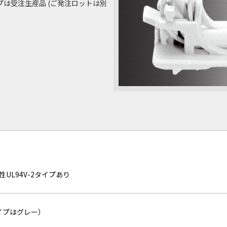
タイプは受注生産品 (ご発注ロットは別
性UL94V-2タイプあり
タイプはグレー）