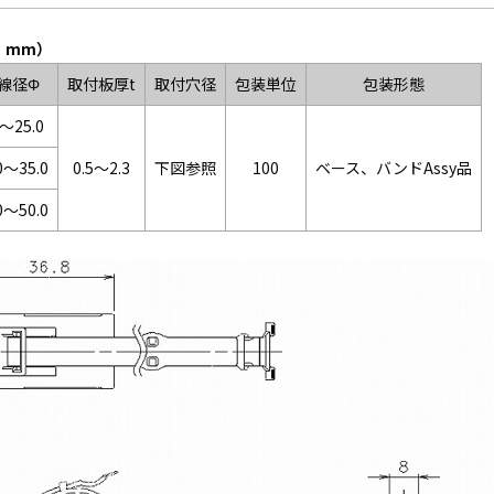
：mm）
線径Φ
取付板厚t
取付穴径
包装単位
包装形態
0～25.0
0～35.0
0.5～2.3
下図参照
100
ベース、バンドAssy品
0～50.0