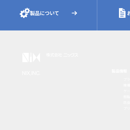
製品について
製品情報
プ
機
ケ
樹
防虫
プ