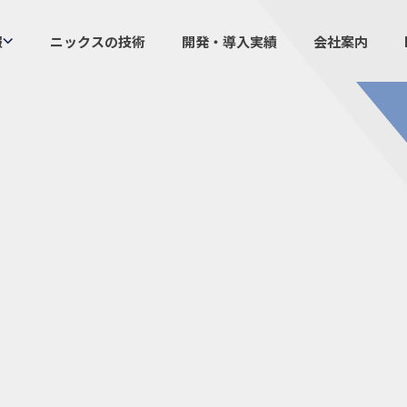
報
ニックスの技術
開発・導入実績
会社案内
製品情報
ニックスの
プラスチックファスナー
設計・
機構部品
ニック
ケーブルマーカー
業界／
樹脂継手、配管施工
生産体
防虫忌避製品ARINIX
オリジナ
プリント基板実装関連
採用
IR
経験者採用
IRカレ
採用情報
IRポリ
社員からのメッセージ
IRライ