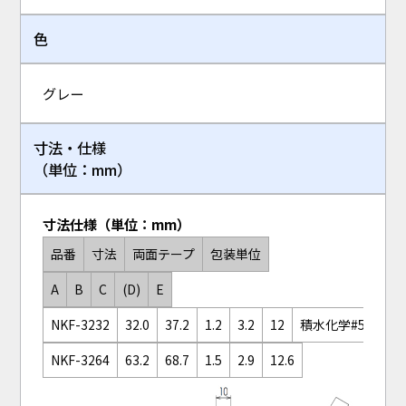
色
グレー
寸法・仕様
（単位：mm）
寸法仕様（単位：mm）
品番
寸法
両面テープ
包装単位
A
B
C
(D)
E
NKF-3232
32.0
37.2
1.2
3.2
12
積水化学#532S
NKF-3264
63.2
68.7
1.5
2.9
12.6