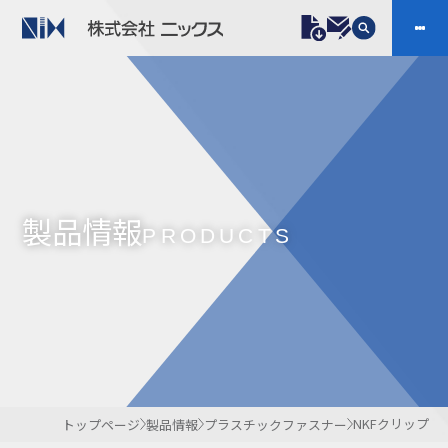
製品情報
プラスチックファスナー
機構部品
ニックスの技術
会社案内
ケーブルマーカー
樹脂継手、配管施工
製品情報
防虫忌避製品ARINIX
プリント基板実装関連
PRODUCTS
採用
IR
製品一覧へ
お問い合わせ
開発・導入実績
よくあるご質問
ダウンロード
NKFクリップ
トップページ
製品情報
プラスチックファスナー