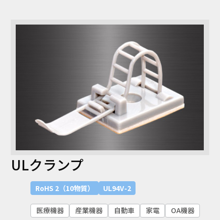
コラム
お知らせ
NIXのサスティナ
環境負荷物質調
ビリティ
査結果
利用規約
個人情報保護方
針
ULクランプ
RoHS 2（10物質）
UL94V-2
医療機器
産業機器
自動車
家電
OA機器