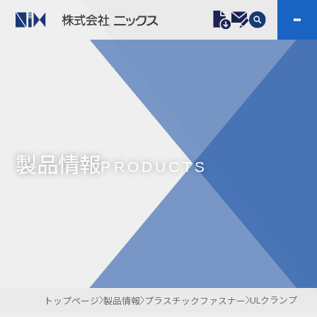
製品情報
プラスチックファスナー
機構部品
ニックスの技術
会社案内
ケーブルマーカー
樹脂継手、配管施工
製品情報
防虫忌避製品ARINIX
プリント基板実装関連
PRODUCTS
採用
IR
製品一覧へ
お問い合わせ
開発・導入実績
よくあるご質問
ダウンロード
ULクランプ
トップページ
製品情報
プラスチックファスナー