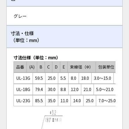
グレー
寸法・仕様
（単位：mm）
寸法仕様（単位：mm）
品番
(A)
B
C
D
E
束線径（Φ）
包装単位
UL-13G
59.5
25.0
5.5
8.0
18.0
3.0～15.0
100
UL-18G
79.4
30.0
8.8
12.0
21.0
5.0～21.0
UL-23G
85.5
35.0
11.0
14.0
25.0
7.0～25.0