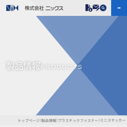
製品情報
プラスチックファスナー
機構部品
ニックスの技術
会社案内
ケーブルマーカー
樹脂継手、配管施工
製品情報
防虫忌避製品ARINIX
プリント基板実装関連
PRODUCTS
採用
IR
製品一覧へ
お問い合わせ
開発・導入実績
よくあるご質問
ダウンロード
ミニステッカー
トップページ
製品情報
プラスチックファスナー