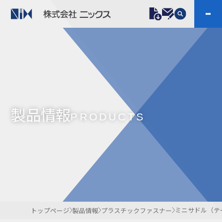
製品情報
プラスチックファスナー
機構部品
ニックスの技術
会社案内
ケーブルマーカー
樹脂継手、配管施工
製品情報
防虫忌避製品ARINIX
プリント基板実装関連
PRODUCTS
採用
IR
製品一覧へ
お問い合わせ
開発・導入実績
よくあるご質問
ダウンロード
ミニサドル（テ
トップページ
製品情報
プラスチックファスナー