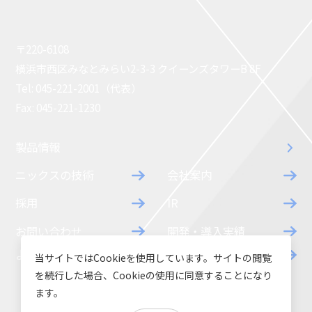
〒220-6108
横浜市西区みなとみらい2-3-3 クイーンズタワーB 8F
Tel: 045-221-2001（代表）
Fax: 045-221-1230
製品情報
ニックスの技術
会社案内
採用
IR
お問い合わせ
開発・導入実績
よくあるご質問
ダウンロード
当サイトではCookieを使用しています。サイトの閲覧
を続行した場合、Cookieの使用に同意することになり
ます。