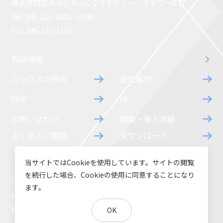
横浜市西区みなとみらい2-3-3 クイーンズタワーB 8F
コラム
お知らせ
Tel: 045-221-2001（代表）
Fax: 045-221-1230
NIXのサスティナ
環境負荷物質調
ビリティ
査結果
製品情報
利用規約
個人情報保護方
ニックスの技術
会社案内
針
採用
IR
お問い合わせ
開発・導入実績
よくあるご質問
ダウンロード
当サイトではCookieを使用しています。サイトの閲覧
を続行した場合、Cookieの使用に同意することになり
コラム
お知らせ
ます。
NIXのサスティナビリティ
環境負荷物質調査結果
利用規約
個人情報保護方針
OK