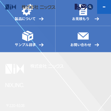
製品について
お見積もり
製品情報
プラスチックファスナー
機構部品
サンプル請求
お問い合わせ
ニックスの技術
会社案内
ケーブルマーカー
樹脂継手、配管施工
防虫忌避製品ARINIX
プリント基板実装関連
採用
IR
製品一覧へ
お問い合わせ
開発・導入実績
よくあるご質問
ダウンロード
〒220-6108