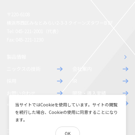
ガイドレール耐熱温度： オール金属製
ガイドレール耐熱温度： ～165℃
〒220-6108
ガイドレール耐熱温度： ～135℃
横浜市西区みなとみらい2-3-3 クイーンズタワーB 8F
ガイドレール耐熱温度： ～60℃
耐熱ラック
Tel: 045-221-2001（代表）
低型マガジン
スマート収納ラック
Fax: 045-221-1230
カスタムラック開発事例
製品情報
検索
ニックスの技術
会社案内
採用
IR
お問い合わせ
開発・導入実績
よくあるご質問
ダウンロード
当サイトではCookieを使用しています。サイトの閲覧
を続行した場合、Cookieの使用に同意することになり
ます。
コラム
お知らせ
OK