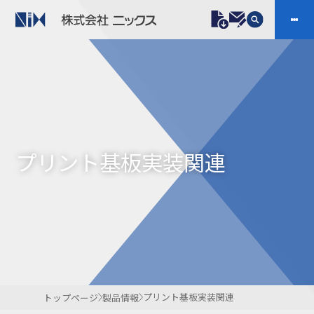
製品情報
プラスチックファスナー
機構部品
ニックスの技術
会社案内
ケーブルマーカー
樹脂継手、配管施工
プリント基板実装関連
防虫忌避製品ARINIX
プリント基板実装関連
採用
IR
製品一覧へ
お問い合わせ
開発・導入実績
よくあるご質問
ダウンロード
プリント基板実装関連
トップページ
製品情報