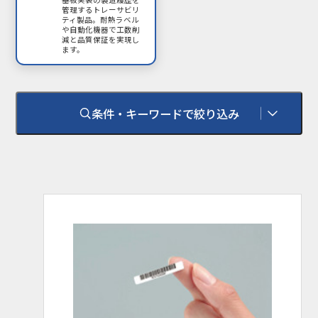
管理するトレーサビリ
ティ製品。耐熱ラベル
や自動化機器で工数削
減と品質保証を実現し
ます。
条件・キーワードで絞り込み
環境対応
RoHS
RoHS 2（10物質）
耐熱温度
100℃