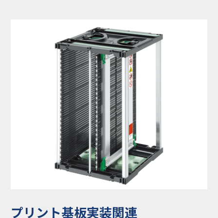
コラム
お知らせ
NIXのサスティナ
環境負荷物質調
ビリティ
査結果
利用規約
個人情報保護方
針
プリント基板実装関連