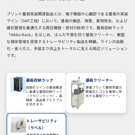
プリント基板実装関連製品とは、電子機器の心臓部である基板の実装
ライン（SMT工程）において、基板の搬送、保管、異物除去、および
識別管理を最適化する周辺機器・資材の総称です。基板収納ラック
「Nikko-Rack」をはじめ、はんだ不良を防ぐ基板クリーナー、厳密
な個体管理を実現するトレーサビリティ製品を網羅。ラインの自動
化・省人化と、歩留まり向上をトータルに支える周辺ソリューション
です。
基板収納ラック
基板クリーナー
自動化ラインの基板搬送
導電ブラシで基板表面の
に最適な基板収納ラック
静電気とゴミを確実に除
（マガジンラック）。高
去する基板クリーナー。
精度・高品質でトラブル
を防ぎます。
トレーサビリティ
（ラベル）
基板実装の製造履歴を