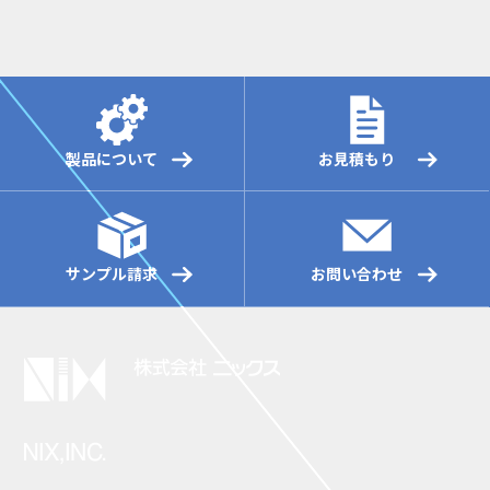
コンタミ・異物・キズ対策
静電気対策
タグ
ピッチ可変ラック
各業界向け
キャリアテープトレー
マウンター用ラベルフィーダ
ラベル
製品について
お見積もり
マジッククリーナー
マガジンラック用オプション
カスタムラック
Ko-Rack
ニコラック
ラベル制作ソフト
プリンタ
サンプル請求
お問い合わせ
リアルタイム印字ラベル貼付専用機（ラベラ）
反転使用可
基準位置34×34
大容量
省スペース
最大基板幅：460mm
最大基板幅：390mm
最大基板幅：330mm
最大基板幅：310mm
最大基板幅：250mm
最大基板幅：～180mm