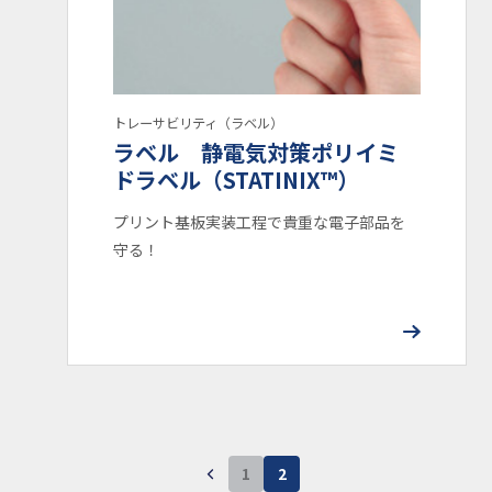
難燃性
UL94HB
UL94V-0
UL94V-2
トレーサビリティ（ラベル）
ラベル 静電気対策ポリイミ
UL
ドラベル（STATINIX™）
UL-224
UL1565
プリント基板実装工程で貴重な電子部品を
守る！
業界
半導体
ライフスタイル
住宅設備
医療機器
プリント基盤実装
産業機器
防虫・環境衛生
自動車
家電
OA機器
課題
機構設計
小型化・軽量化
特殊環境対応
素材応用 (NIXAM®)
虫対策
熱対策
1
2