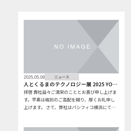
コラム
お知らせ
NIXのサスティナ
環境負荷物質調
ビリティ
査結果
利用規約
個人情報保護方
針
ニュース
2025.05.08
人とくるまのテクノロジー展 2025 YOKOHAMA 出展のご案内
拝啓 貴社益々ご清栄のこととお喜び申し上げま
す。平素は格別のご高配を賜り、厚くお礼申し
上げます。 さて、弊社はパシフィコ横浜にて開
催される「人とくるまのテクノロジー展２０２
５YOKOHAMA」に出展することとなりました。
特殊材料のコンパウン…