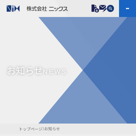
製品情報
プラスチックファスナー
機構部品
ニックスの技術
会社案内
ケーブルマーカー
樹脂継手、配管施工
お知らせ
防虫忌避製品ARINIX
プリント基板実装関連
NEWS
採用
IR
製品一覧へ
お問い合わせ
開発・導入実績
よくあるご質問
ダウンロード
お知らせ
トップページ