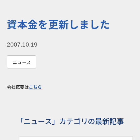
コラム
お知らせ
資本金を更新しました
NIXのサスティナ
環境負荷物質調
ビリティ
査結果
2007.10.19
利用規約
個人情報保護方
針
ニュース
会社概要は
こちら
「ニュース」カテゴリの最新記事