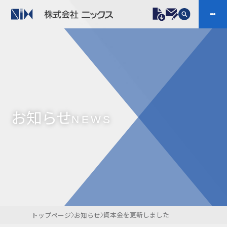
製品情報
プラスチックファスナー
機構部品
ニックスの技術
会社案内
ケーブルマーカー
樹脂継手、配管施工
お知らせ
防虫忌避製品ARINIX
プリント基板実装関連
NEWS
採用
IR
製品一覧へ
お問い合わせ
開発・導入実績
よくあるご質問
ダウンロード
資本金を更新しました
トップページ
お知らせ