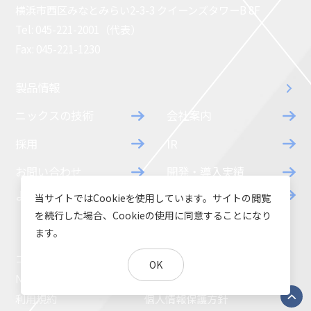
横浜市西区みなとみらい2-3-3 クイーンズタワーB 8F
Tel: 045-221-2001（代表）
Fax: 045-221-1230
製品情報
ニックスの技術
会社案内
採用
IR
お問い合わせ
開発・導入実績
よくあるご質問
ダウンロード
当サイトではCookieを使用しています。サイトの閲覧
を続行した場合、Cookieの使用に同意することになり
ます。
コラム
お知らせ
OK
NIXのサスティナビリティ
環境負荷物質調査結果
利用規約
個人情報保護方針