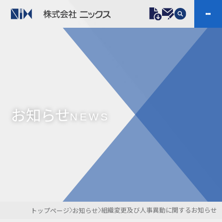
製品情報
プラスチックファスナー
機構部品
ニックスの技術
会社案内
ケーブルマーカー
樹脂継手、配管施工
お知らせ
防虫忌避製品ARINIX
プリント基板実装関連
NEWS
採用
IR
製品一覧へ
お問い合わせ
開発・導入実績
よくあるご質問
ダウンロード
組織変更及び人事異動に関するお知らせ
トップページ
お知らせ