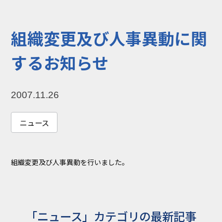
コラム
お知らせ
組織変更及び人事異動に関
NIXのサスティナ
環境負荷物質調
ビリティ
査結果
するお知らせ
利用規約
個人情報保護方
針
2007.11.26
ニュース
組織変更及び人事異動を行いました。
「ニュース」カテゴリの最新記事