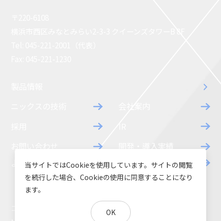
〒220-6108
横浜市西区みなとみらい2-3-3 クイーンズタワーB 8F
Tel: 045-221-2001（代表）
Fax: 045-221-1230
製品情報
ニックスの技術
会社案内
採用
IR
お問い合わせ
開発・導入実績
よくあるご質問
ダウンロード
当サイトではCookieを使用しています。サイトの閲覧
を続行した場合、Cookieの使用に同意することになり
ます。
コラム
お知らせ
OK