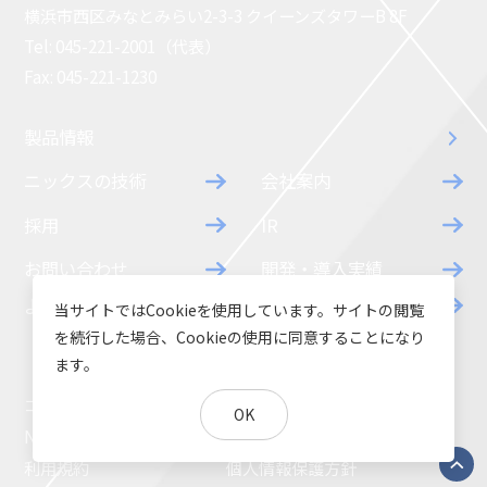
横浜市西区みなとみらい2-3-3 クイーンズタワーB 8F
Tel: 045-221-2001（代表）
Fax: 045-221-1230
製品情報
ニックスの技術
会社案内
採用
IR
お問い合わせ
開発・導入実績
よくあるご質問
ダウンロード
当サイトではCookieを使用しています。サイトの閲覧
を続行した場合、Cookieの使用に同意することになり
ます。
コラム
お知らせ
OK
NIXのサスティナビリティ
環境負荷物質調査結果
利用規約
個人情報保護方針