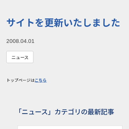
コラム
お知らせ
サイトを更新いたしました
NIXのサスティナ
環境負荷物質調
ビリティ
査結果
2008.04.01
利用規約
個人情報保護方
針
ニュース
トップページは
こちら
「ニュース」カテゴリの最新記事