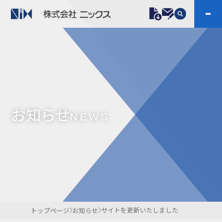
製品情報
プラスチックファスナー
機構部品
ニックスの技術
会社案内
ケーブルマーカー
樹脂継手、配管施工
お知らせ
防虫忌避製品ARINIX
プリント基板実装関連
NEWS
採用
IR
製品一覧へ
お問い合わせ
開発・導入実績
よくあるご質問
ダウンロード
サイトを更新いたしました
トップページ
お知らせ