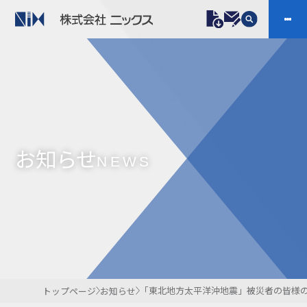
製品情報
プラスチックファスナー
機構部品
ニックスの技術
会社案内
ケーブルマーカー
樹脂継手、配管施工
お知らせ
防虫忌避製品ARINIX
プリント基板実装関連
NEWS
採用
IR
製品一覧へ
お問い合わせ
開発・導入実績
よくあるご質問
ダウンロード
「東北地方太平洋沖地震」被災者の皆様
トップページ
お知らせ