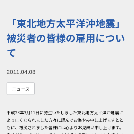
コラム
お知らせ
「東北地方太平洋沖地震」
NIXのサスティナ
環境負荷物質調
ビリティ
査結果
被災者の皆様の雇用につい
利用規約
個人情報保護方
て
針
2011.04.08
ニュース
平成23年3月11日に発生いたしました東北地方太平洋沖地震に
より亡くなられました方々に謹んでお悔やみ申し上げますとと
もに、被災されました皆様には心よりお見舞い申し上げます。