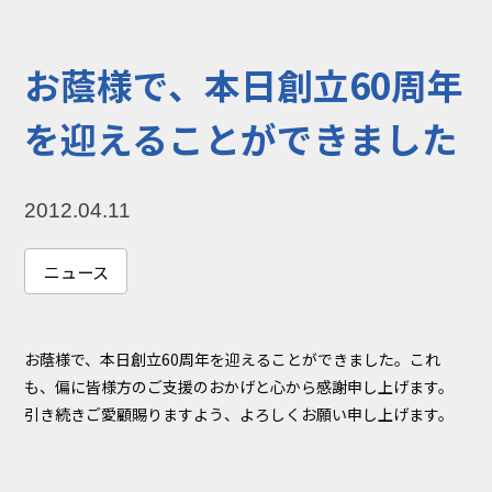
コラム
お知らせ
お蔭様で、本日創立60周年
NIXのサスティナ
環境負荷物質調
ビリティ
査結果
を迎えることができました
利用規約
個人情報保護方
針
2012.04.11
ニュース
お蔭様で、本日創立60周年を迎えることができました。これ
も、偏に皆様方のご支援のおかげと心から感謝申し上げます。
引き続きご愛顧賜りますよう、よろしくお願い申し上げます。