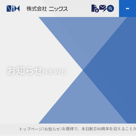
製品情報
プラスチックファスナー
機構部品
ニックスの技術
会社案内
ケーブルマーカー
樹脂継手、配管施工
お知らせ
防虫忌避製品ARINIX
プリント基板実装関連
NEWS
採用
IR
製品一覧へ
お問い合わせ
開発・導入実績
よくあるご質問
ダウンロード
お蔭様で、本日創立60周年を迎えること
トップページ
お知らせ