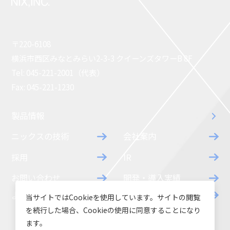
〒220-6108
横浜市西区みなとみらい2-3-3 クイーンズタワーB 8F
Tel: 045-221-2001（代表）
Fax: 045-221-1230
製品情報
ニックスの技術
会社案内
採用
IR
お問い合わせ
開発・導入実績
よくあるご質問
ダウンロード
当サイトではCookieを使用しています。サイトの閲覧
を続行した場合、Cookieの使用に同意することになり
ます。