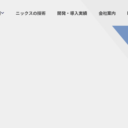
報
ニックスの技術
開発・導入実績
会社案内
製品情報
ニックスの
プラスチックファスナー
設計・
機構部品
ニック
ケーブルマーカー
業界／
樹脂継手、配管施工
生産体
防虫忌避製品ARINIX
オリジナ
プリント基板実装関連
採用
IR
経験者採用
IRカレ
採用情報
IRポリ
社員からのメッセージ
IRライ