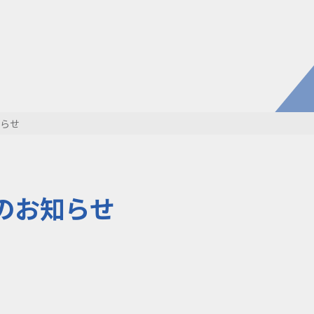
電子公
株主・
株式情
開発・導入実績
よくあるご
コラム
お知らせ
らせ
環境負荷物質調査結果
利用規約
のお知らせ