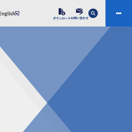
English
お問い合わせ
ダウンロード
技術
会社案内
素材開発
会社概要
スの課題解決プロセス
ご挨拶
課題別ソリューション
沿革
制・成形技術
拠点
ル樹脂材料NIXAM
お問い合わせ
ンダー
製品について
シー（免責事項）
経験者採用エントリーフォーム
ブラリ／株主総会
サンプル請求フォーム