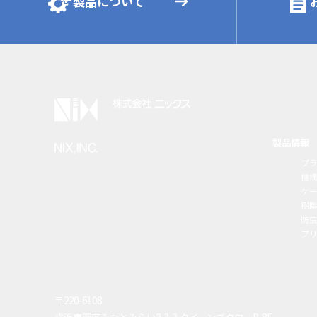
製品について
製品情報
プ
機
ケ
樹
防虫
プ
〒220-6108