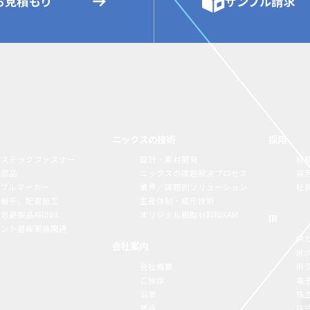
お見積もり
サンプル請求
ニックスの技術
採用
ラスチックファスナー
設計・素材開発
経
構部品
ニックスの課題解決プロセス
採
ーブルマーカー
業界／課題別ソリューション
社
脂継手、配管施工
生産体制・成形技術
忌避製品ARINIX
オリジナル樹脂材料NIXAM
IR
リント基板実装関連
IR
会社案内
I
会社概要
I
ご挨拶
電
沿革
株
拠点
株