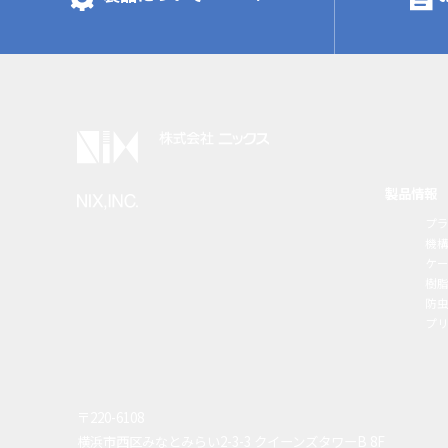
製品情報
プ
機
ケ
樹
防虫
プ
〒220-6108
横浜市西区みなとみらい2-3-3 クイーンズタワーB 8F