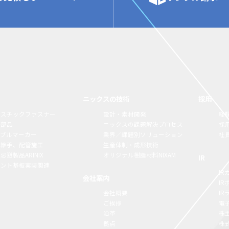
ニックスの技術
採用
ラスチックファスナー
設計・素材開発
経
構部品
ニックスの課題解決プロセス
採
ーブルマーカー
業界／課題別ソリューション
社
脂継手、配管施工
生産体制・成形技術
忌避製品ARINIX
オリジナル樹脂材料NIXAM
IR
リント基板実装関連
IR
会社案内
I
会社概要
I
ご挨拶
電
沿革
株
拠点
株