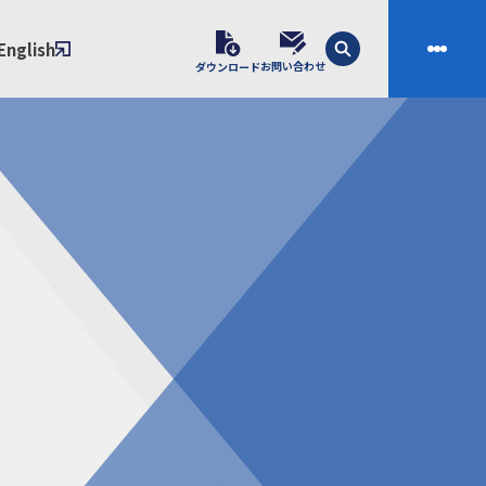
English
お問い合わせ
ダウンロード
技術
会社案内
素材開発
会社概要
スの課題解決プロセス
ご挨拶
課題別ソリューション
沿革
制・成形技術
拠点
ル樹脂材料NIXAM
お問い合わせ
ンダー
製品について
シー（免責事項）
経験者採用エントリーフォーム
ブラリ／株主総会
サンプル請求フォーム