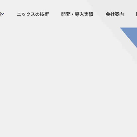
報
ニックスの技術
開発・導入実績
会社案内
製品情報
ニックスの
プラスチックファスナー
設計・
機構部品
ニック
ケーブルマーカー
業界／
樹脂継手、配管施工
生産体
防虫忌避製品ARINIX
オリジナ
プリント基板実装関連
採用
IR
経験者採用
IRカレ
採用情報
IRポリ
社員からのメッセージ
IRライ