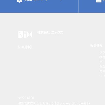
製品情報
プ
機
ケ
樹
防虫
プ
〒220-6108
横浜市西区みなとみらい2-3-3 クイーンズタワーB 8F