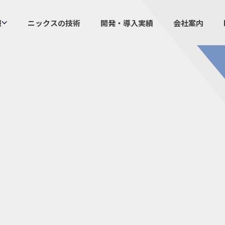
報
ニックスの技術
開発・導入実績
会社案内
製品情報
ニックスの
プラスチックファスナー
設計・
機構部品
ニック
ケーブルマーカー
業界／
樹脂継手、配管施工
生産体
防虫忌避製品ARINIX
オリジナ
プリント基板実装関連
採用
IR
経験者採用
IRカレ
採用情報
IRポリ
社員からのメッセージ
IRライ