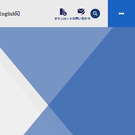
English
お問い合わせ
ダウンロード
技術
会社案内
素材開発
会社概要
スの課題解決プロセス
ご挨拶
課題別ソリューション
沿革
制・成形技術
拠点
ル樹脂材料NIXAM
お問い合わせ
ンダー
製品について
シー（免責事項）
経験者採用エントリーフォーム
ブラリ／株主総会
サンプル請求フォーム