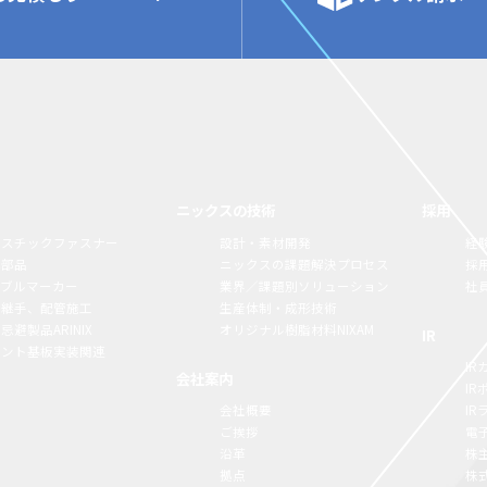
ニックスの技術
採用
ラスチックファスナー
設計・素材開発
経
構部品
ニックスの課題解決プロセス
採
ーブルマーカー
業界／課題別ソリューション
社
脂継手、配管施工
生産体制・成形技術
忌避製品ARINIX
オリジナル樹脂材料NIXAM
IR
リント基板実装関連
IR
会社案内
I
会社概要
I
ご挨拶
電
沿革
株
拠点
株