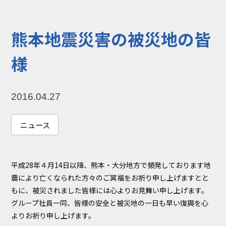
コラム
お知らせ
熊本地震災害の被災地の皆
NIXのサスティナ
環境負荷物質調
ビリティ
査結果
様
利用規約
個人情報保護方
針
2016.04.27
ニュース
平成28年４月14日以降、熊本・大分地方で頻発しております地
震により亡くなられた方々のご冥福をお祈り申し上げますとと
もに、被災されました皆様には心よりお見舞い申し上げます。
グループ社員一同、皆様の安全と被災地の一日も早い復興を心
よりお祈り申し上げます。