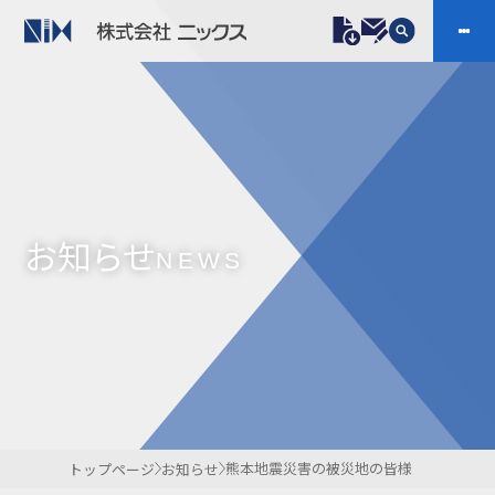
製品情報
プラスチックファスナー
機構部品
ニックスの技術
会社案内
ケーブルマーカー
樹脂継手、配管施工
お知らせ
防虫忌避製品ARINIX
プリント基板実装関連
NEWS
採用
IR
製品一覧へ
お問い合わせ
開発・導入実績
よくあるご質問
ダウンロード
熊本地震災害の被災地の皆様
トップページ
お知らせ