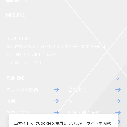
〒220-6108
横浜市西区みなとみらい2-3-3 クイーンズタワーB 8F
Tel: 045-221-2001（代表）
Fax: 045-221-1230
製品情報
ニックスの技術
会社案内
採用
IR
お問い合わせ
開発・導入実績
よくあるご質問
ダウンロード
当サイトではCookieを使用しています。サイトの閲覧