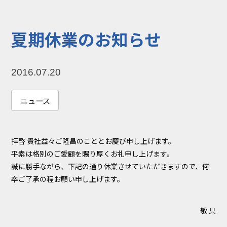
コラム
お知らせ
夏期休業のお知らせ
NIXのサスティナ
環境負荷物質調
ビリティ
査結果
2016.07.20
利用規約
個人情報保護方
針
ニュース
拝啓 貴社益々ご隆昌のこととお慶び申し上げます。
平素は格別のご愛顧を賜り厚くお礼申し上げます。
誠に勝手ながら、下記の通り休業させていただきますので、何
卒ご了承の程お願い申し上げます。
敬 具