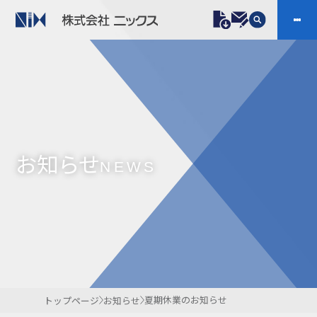
製品情報
プラスチックファスナー
機構部品
ニックスの技術
会社案内
ケーブルマーカー
樹脂継手、配管施工
お知らせ
防虫忌避製品ARINIX
プリント基板実装関連
NEWS
採用
IR
製品一覧へ
お問い合わせ
開発・導入実績
よくあるご質問
ダウンロード
夏期休業のお知らせ
トップページ
お知らせ