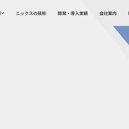
報
ニックスの技術
開発・導入実績
会社案内
製品情報
ニックスの
プラスチックファスナー
設計・
機構部品
ニック
ケーブルマーカー
業界／
樹脂継手、配管施工
生産体
防虫忌避製品ARINIX
オリジナ
プリント基板実装関連
採用
IR
経験者採用
IRカレ
採用情報
IRポリ
社員からのメッセージ
IRライ