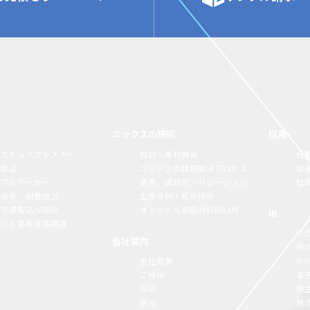
ニックスの技術
採用
ラスチックファスナー
設計・素材開発
経
構部品
ニックスの課題解決プロセス
採
ーブルマーカー
業界／課題別ソリューション
社
脂継手、配管施工
生産体制・成形技術
忌避製品ARINIX
オリジナル樹脂材料NIXAM
IR
リント基板実装関連
IR
会社案内
I
会社概要
I
ご挨拶
電
沿革
株
拠点
株