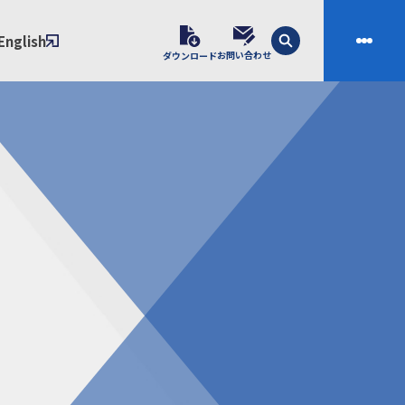
English
お問い合わせ
ダウンロード
技術
会社案内
素材開発
会社概要
スの課題解決プロセス
ご挨拶
課題別ソリューション
沿革
制・成形技術
拠点
ル樹脂材料NIXAM
お問い合わせ
ンダー
製品について
シー（免責事項）
経験者採用エントリーフォーム
ブラリ／株主総会
サンプル請求フォーム