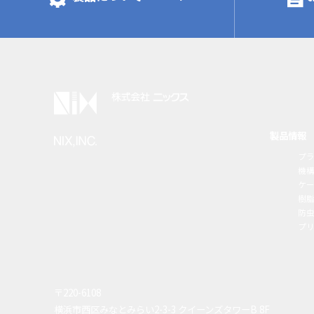
製品情報
プ
機
ケ
樹
防虫
プ
〒220-6108
横浜市西区みなとみらい2-3-3 クイーンズタワーB 8F