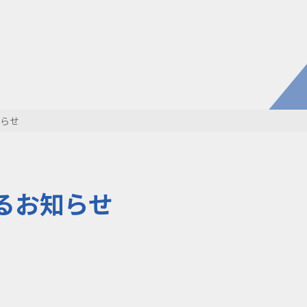
電子公
株主・
株式情
開発・導入実績
よくあるご
コラム
お知らせ
らせ
環境負荷物質調査結果
利用規約
るお知らせ