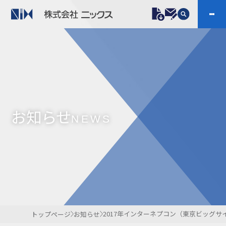
製品情報
プラスチックファスナー
機構部品
ニックスの技術
会社案内
ケーブルマーカー
樹脂継手、配管施工
お知らせ
防虫忌避製品ARINIX
プリント基板実装関連
NEWS
採用
IR
製品一覧へ
お問い合わせ
開発・導入実績
よくあるご質問
ダウンロード
2017年インターネプコン（東京ビッグ
トップページ
お知らせ