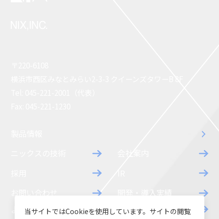
〒220-6108
横浜市西区みなとみらい2-3-3 クイーンズタワーB 8F
Tel: 045-221-2001（代表）
Fax: 045-221-1230
製品情報
ニックスの技術
会社案内
採用
IR
お問い合わせ
開発・導入実績
よくあるご質問
ダウンロード
当サイトではCookieを使用しています。サイトの閲覧