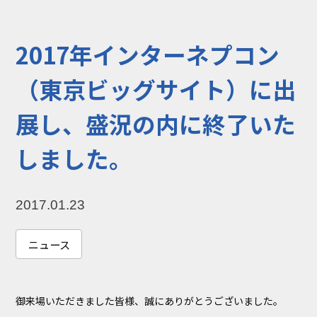
コラム
お知らせ
2017年インターネプコン
NIXのサスティナ
環境負荷物質調
ビリティ
査結果
（東京ビッグサイト）に出
利用規約
個人情報保護方
展し、盛況の内に終了いた
針
しました。
2017.01.23
ニュース
御来場いただきました皆様、誠にありがとうございました。